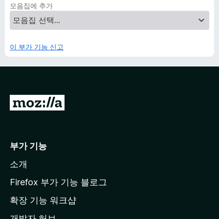
모음집에 추가
이 부가 기능 신고
M
o
z
i
부가 기능
l
소개
l
a
Firefox 부가 기능 블로그
홈
확장 기능 워크샵
페
개발자 허브