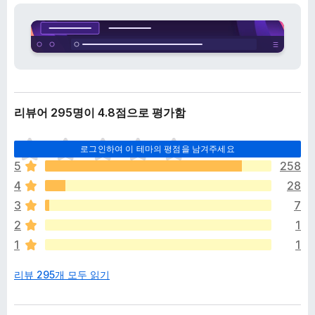
리뷰어 295명이 4.8점으로 평가함
아
로그인하여 이 테마의 평점을 남겨주세요
직
5
258
평
4
28
점
이
3
7
없
2
1
습
1
1
니
다
리뷰 295개 모두 읽기