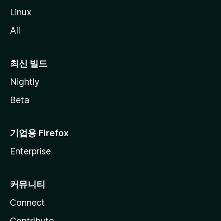
Linux
All
최신 빌드
Nightly
Beta
기업용 Firefox
Enterprise
커뮤니티
Connect
Contribute