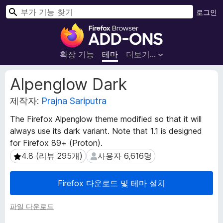
검
로그인
색
F
i
r
확장 기능
테마
더보기…
e
f
확
Alpenglow Dark
o
장
메
제작자:
Prajna Sariputra
x
타
브
The Firefox Alpenglow theme modified so that it will
데
라
always use its dark variant. Note that 1.1 is designed
이
우
터
for Firefox 89+ (Proton).
저
4.8 (리뷰 295개)
사용자 6,616명
4.8 (리뷰 295개)
사용자 6,616명
부
가
Firefox 다운로드 및 테마 설치
기
능
파일 다운로드