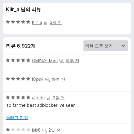
d
Kiir_a 님의 리뷰
A
5
Kiir_a
님,
3달 전
d
점
만
점
B
리뷰 6,922개
에
5
l
점
5
OMINÆ`Møri
님,
하루 전
점
o
만
5
점
Юрий
님,
하루 전
점
에
c
만
5
5
점
alfedfr
님,
2일 전
점
k
점
에
so far the best adblocker ive seen
만
5
e
점
점
플래그 지정
에
r
5
5
jsis8
님,
2일 전