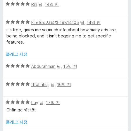
점
5
Rin
님,
14일 전
점
만
5
점
Firefox 사용자 19814105
님,
14일 전
점
에
it's free, gives me so much info about how many ads are
만
5
being blocked, and it isn't begging me to get specific
점
점
features.
에
5
플래그 지정
점
5
Abdurahman
님,
15일 전
점
만
5
점
fffghhhujj
님,
16일 전
점
에
만
5
5
점
huy
님,
17일 전
점
점
에
Chặn qc rất tốt
만
5
점
점
플래그 지정
에