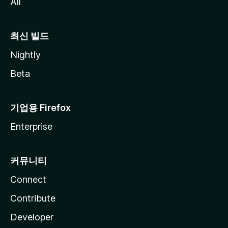
All
최신 빌드
Nightly
Beta
기업용 Firefox
Enterprise
커뮤니티
Connect
Contribute
Developer