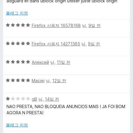
adguard et dans ublock origin utiliser juste ublock origin
점
점
에
플래그 지정
1
점
5
Firefox 사용자 16578168
님,
9일 전
점
만
5
점
Firefox 사용자 14271385
님,
9일 전
점
에
만
5
5
점
Алексей
님,
11일 전
점
점
에
만
5
5
점
Maciej
님,
12일 전
점
점
에
만
5
5
점
gB
님,
14일 전
점
점
에
NAO PRESTA, NAO BLOQUEIA ANUNCIOS MAIS ! JA FOI BOM
만
5
AGORA N PRESTA!
점
점
에
플래그 지정
1