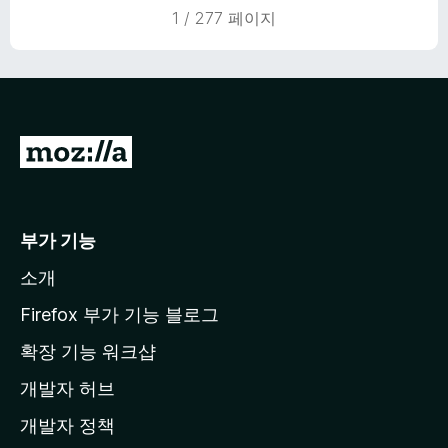
5
1 / 277 페이지
점
M
o
z
i
부가 기능
l
소개
l
a
Firefox 부가 기능 블로그
홈
확장 기능 워크샵
페
개발자 허브
이
지
개발자 정책
로