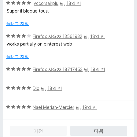
5
5
jvccorsairplu
님,
18일 전
점
점
Super il bloque tous.
만
점
플래그 지정
에
5
5
Firefox 사용자 13561932
님,
18일 전
점
점
works partially on pinterest web
만
점
플래그 지정
에
4
5
Firefox 사용자 18717453
님,
18일 전
점
점
만
5
점
Dio
님,
18일 전
점
에
만
5
5
점
Naël Meriah-Mercier
님,
19일 전
점
점
에
만
5
점
점
이전
다음
에