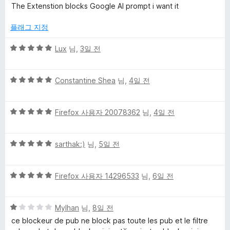
점
점
The Extenstion blocks Google AI prompt i want it
만
에
점
플래그 지정
에
대
1
5
Lux
님,
3일 전
점
점
한
만
5
점
Constantine Shea
님,
4일 전
리
점
에
만
5
5
점
Firefox 사용자 20078362
님,
4일 전
점
뷰
점
에
만
5
5
점
sarthak:)
님,
5일 전
점
점
에
만
5
5
점
Firefox 사용자 14296533
님,
6일 전
점
점
에
만
5
5
점
Mylhan
님,
8일 전
점
점
에
ce blockeur de pub ne block pas toute les pub et le filtre
만
5