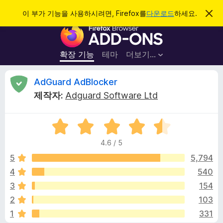
검
로그인
이 부가 기능을 사용하시려면, Firefox를
다운로드
하세요.
이
알
색
F
림
닫
i
기
r
확장 기능
테마
더보기…
e
f
A
AdGuard AdBlocker
o
제작자:
Adguard Software Ltd
x
d
브
5
라
G
점
우
4.6 / 5
만
저
u
점
5
5,794
부
에
4
540
가
a
4
기
3
154
.
능
6
r
2
103
점
1
331