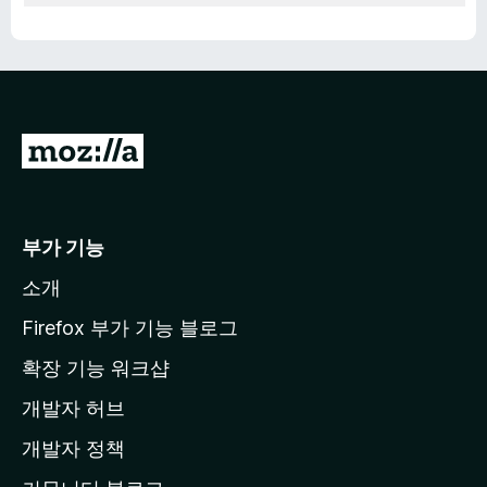
M
o
z
i
부가 기능
l
소개
l
a
Firefox 부가 기능 블로그
홈
확장 기능 워크샵
페
개발자 허브
이
지
개발자 정책
로