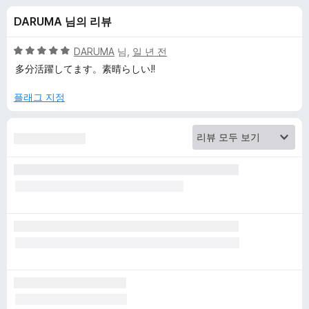
d
DARUMA 님의 리뷰
A
5
DARUMA
님,
일 년 전
d
점
多分活躍してます。素晴らしい‼️
만
점
플래그 지정
B
에
5
l
점
o
c
k
e
r