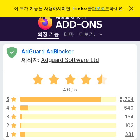
검
로그인
이 부가 기능을 사용하시려면, Firefox를
다운로드
하세요.
이
알
색
F
림
닫
i
기
r
확장 기능
테마
더보기…
e
f
A
AdGuard AdBlocker
o
제작자:
Adguard Software Ltd
x
d
브
5
라
G
점
우
4.6 / 5
만
저
u
점
5
5,794
부
에
4
540
가
a
4
기
3
154
.
능
6
r
2
103
점
1
331