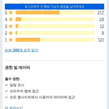
아
로그인하여 이 확장 기능의 평점을 남겨주세요
직
5
217
평
4
28
점
이
3
12
없
2
8
습
1
121
니
다
리뷰 386개 모두 읽기
권한 및 데이터
필수 권한:
알림 표시
브라우저 탭에 접근
모든 웹사이트에서 사용자의 데이터에 접근
더 알아보기