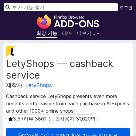
검
로그인
색
F
i
r
확장 기능
테마
더보기…
e
f
확
o
장
LetyShops — cashback
메
x
타
브
service
데
라
이
우
제작자:
LetyShops
터
저
Cashback service LetyShops presents even more
부
benefits and pleasure from each purchase in AliExpress
가
and other 1000+ online shops!
기
3.5 (리뷰 386개)
사용자 31,620명
3.5 (리뷰 386개)
사용자 31,620명
능
Firefox를 다운로드하고 확장 기능을 받으세요