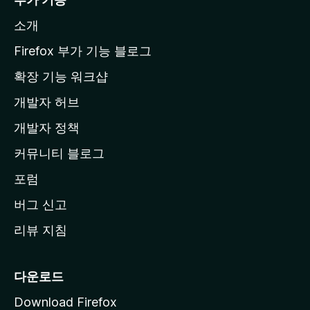
l
소개
l
a
Firefox 부가 기능 블로그
홈
확장 기능 워크샵
페
개발자 허브
이
지
개발자 정책
로
커뮤니티 블로그
이
동
포럼
버그 신고
리뷰 지침
다운로드
Download Firefox