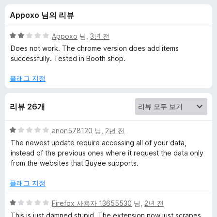
u
Appoxo 님의 리뷰
y
5
Appoxo
님,
3년 전
e
점
Does not work. The chrome version does add items
만
successfully. Tested in Booth shop.
점
e
에
플래그 지정
2
에
점
리뷰 26개
대
5
anon578120
님,
2년 전
한
점
The newest update require accessing all of your data,
만
instead of the previous ones where it request the data only
점
리
from the websites that Buyee supports.
에
1
플래그 지정
뷰
점
5
Firefox 사용자 13655530
님,
2년 전
점
This is just damned stupid. The extension now just scrapes