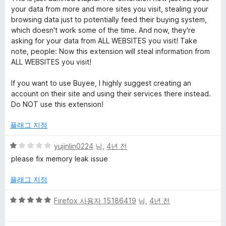
만
your data from more and more sites you visit, stealing your
점
browsing data just to potentially feed their buying system,
에
which doesn't work some of the time. And now, they're
1
asking for your data from ALL WEBSITES you visit! Take
점
note, people: Now this extension will steal information from
ALL WEBSITES you visit!
If you want to use Buyee, I highly suggest creating an
account on their site and using their services there instead.
Do NOT use this extension!
플래그 지정
5
yujinlin0224
님,
4년 전
점
please fix memory leak issue
만
점
플래그 지정
에
1
5
Firefox 사용자 15186419
님,
4년 전
점
점
만