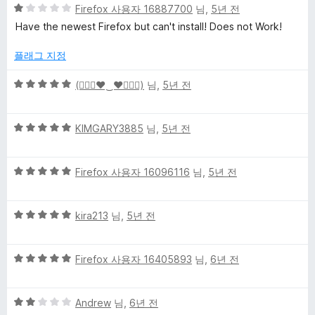
5
5
Firefox 사용자 16887700
님,
5년 전
점
점
Have the newest Firefox but can't install! Does not Work!
만
점
플래그 지정
에
1
5
(๑⃙⃘♥‿♥๑⃙⃘)
님,
5년 전
점
점
만
5
점
KIMGARY3885
님,
5년 전
점
에
만
5
5
점
Firefox 사용자 16096116
님,
5년 전
점
점
에
만
5
5
점
kira213
님,
5년 전
점
점
에
만
5
5
점
Firefox 사용자 16405893
님,
6년 전
점
점
에
만
5
5
점
Andrew
님,
6년 전
점