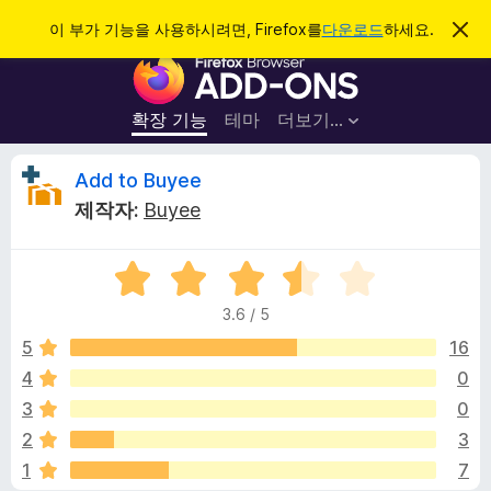
검
로그인
이 부가 기능을 사용하시려면, Firefox를
다운로드
하세요.
이
알
색
F
림
닫
i
기
r
확장 기능
테마
더보기…
e
f
A
Add to Buyee
o
제작자:
Buyee
x
d
브
5
라
d
점
우
3.6 / 5
만
저
t
점
5
16
부
에
4
0
가
o
3
기
3
0
.
능
6
B
2
3
점
1
7