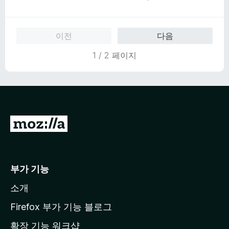
점
에
만
5
점
점
이전
다음
에
5
1 / 2 페이지
점
M
o
z
i
부가 기능
l
소개
l
a
Firefox 부가 기능 블로그
홈
확장 기능 워크샵