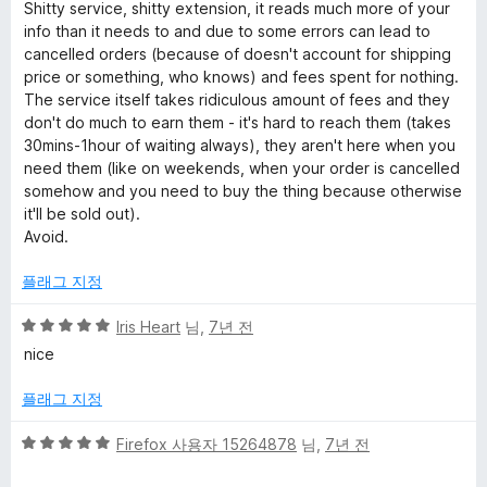
점
에
Shitty service, shitty extension, it reads much more of your
만
5
info than it needs to and due to some errors can lead to
점
점
cancelled orders (because of doesn't account for shipping
에
price or something, who knows) and fees spent for nothing.
2
The service itself takes ridiculous amount of fees and they
점
don't do much to earn them - it's hard to reach them (takes
30mins-1hour of waiting always), they aren't here when you
need them (like on weekends, when your order is cancelled
somehow and you need to buy the thing because otherwise
it'll be sold out).
Avoid.
플래그 지정
5
Iris Heart
님,
7년 전
점
nice
만
점
플래그 지정
에
5
5
Firefox 사용자 15264878
님,
7년 전
점
점