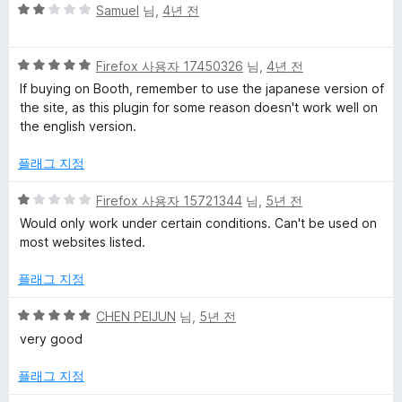
5
점
Samuel
님,
4년 전
점
에
만
5
5
점
Firefox 사용자 17450326
님,
4년 전
점
점
에
If buying on Booth, remember to use the japanese version of
만
2
the site, as this plugin for some reason doesn't work well on
점
점
the english version.
에
5
플래그 지정
점
5
Firefox 사용자 15721344
님,
5년 전
점
Would only work under certain conditions. Can't be used on
만
most websites listed.
점
에
플래그 지정
1
점
5
CHEN PEIJUN
님,
5년 전
점
very good
만
점
플래그 지정
에