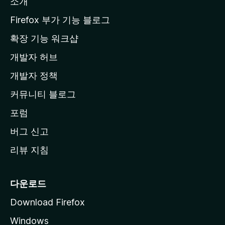
소개
l
a
Firefox 부가 기능 블로그
홈
확장 기능 워크샵
페
개발자 허브
이
지
개발자 정책
로
커뮤니티 블로그
이
동
포럼
버그 신고
리뷰 지침
다운로드
Download Firefox
Windows