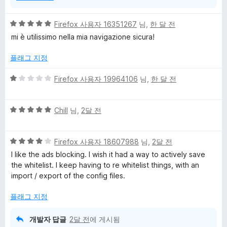
5
Firefox 사용자 16351267
님,
한 달 전
점
mi è utilissimo nella mia navigazione sicura!
만
점
플래그 지정
에
5
5
Firefox 사용자 19964106
님,
한 달 전
점
점
만
5
점
Chill
님,
2달 전
점
에
만
1
5
점
Firefox 사용자 18607988
님,
2달 전
점
점
에
I like the ads blocking. I wish it had a way to actively save
만
5
the whitelist. I keep having to re whitelist things, with an
점
점
import / export of the config files.
에
4
플래그 지정
점
개발자 답글
2달 전
에 게시됨