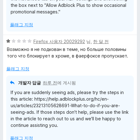
the box next to "Allow Adblock Plus to show occasional
promotional messages."
플래그 지정
5
Firefox 사용자 20029292
님,
한 달 전
점
Возможно я не подкован в теме, но больше половины
만
того что блокирует в хроме, в фаерфоксе пропускает.
점
에
플래그 지정
1
점
개발자 답글
하루 전
에 게시됨
If you are suddenly seeing ads, please try the steps in
this article: https://help.adblockplus.org/hc/en-
us/articles/23213105628691-What-to-do-if-you-are-
seeing-ads. If those steps don't help, please use the link
in the article to reach out to us and we'll be happy to
continue assisting you.
플래그 지정