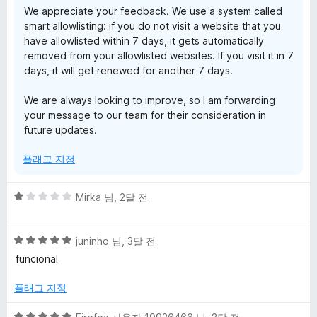
We appreciate your feedback. We use a system called
smart allowlisting: if you do not visit a website that you
have allowlisted within 7 days, it gets automatically
removed from your allowlisted websites. If you visit it in 7
days, it will get renewed for another 7 days.
We are always looking to improve, so I am forwarding
your message to our team for their consideration in
future updates.
플래그 지정
5
Mirka
님,
2달 전
점
만
5
점
juninho
님,
3달 전
점
에
funcional
만
1
점
점
플래그 지정
에
5
5