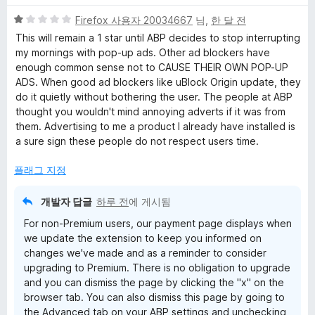
만
5
점
Firefox 사용자 20034667
님,
한 달 전
점
에
This will remain a 1 star until ABP decides to stop interrupting
만
5
my mornings with pop-up ads. Other ad blockers have
점
점
enough common sense not to CAUSE THEIR OWN POP-UP
에
ADS. When good ad blockers like uBlock Origin update, they
1
do it quietly without bothering the user. The people at ABP
점
thought you wouldn't mind annoying adverts if it was from
them. Advertising to me a product I already have installed is
a sure sign these people do not respect users time.
플래그 지정
개발자 답글
하루 전
에 게시됨
For non-Premium users, our payment page displays when
we update the extension to keep you informed on
changes we've made and as a reminder to consider
upgrading to Premium. There is no obligation to upgrade
and you can dismiss the page by clicking the "x" on the
browser tab. You can also dismiss this page by going to
the Advanced tab on your ABP settings and unchecking