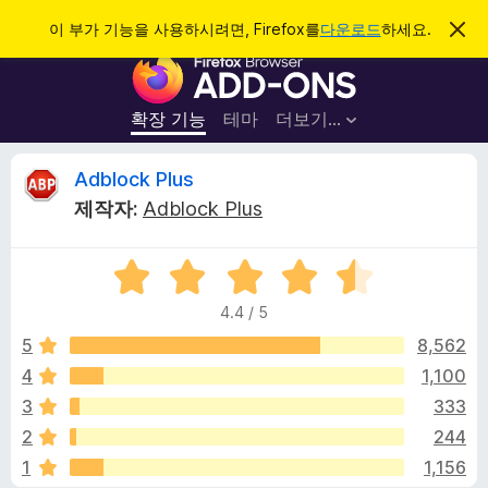
검
로그인
이 부가 기능을 사용하시려면, Firefox를
다운로드
하세요.
이
알
색
F
림
닫
i
기
r
확장 기능
테마
더보기…
e
f
A
Adblock Plus
o
제작자:
Adblock Plus
x
d
브
5
라
b
점
우
4.4 / 5
만
저
l
점
5
8,562
부
에
4
1,100
가
o
4
기
3
333
.
능
4
c
2
244
점
1
1,156