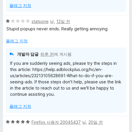
플래그 지정
5
statsone
님,
12일 전
점
Stupid popups never ends. Really getting annoying
만
점
플래그 지정
에
1
개발자 답글
하루 전
에 게시됨
점
If you are suddenly seeing ads, please try the steps in
this article: https://help.adblockplus.org/hc/en-
us/articles/23213105628691-What-to-do-if-you-are-
seeing-ads. If those steps don't help, please use the link
in the article to reach out to us and we'll be happy to
continue assisting you.
플래그 지정
5
Firefox 사용자 20045437
님,
20일 전
점