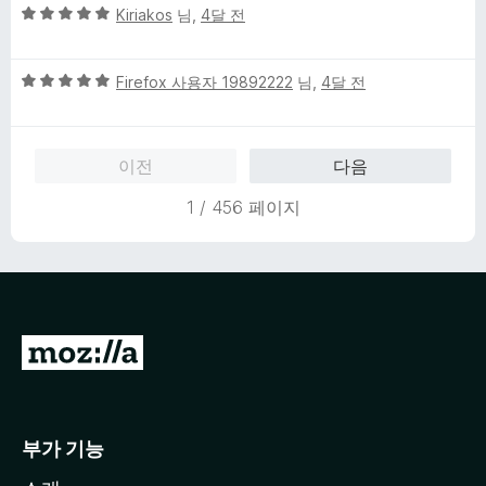
5
점
Kiriakos
님,
4달 전
점
점
에
만
1
5
점
Firefox 사용자 19892222
님,
4달 전
점
점
에
만
5
점
점
이전
다음
에
5
1 / 456 페이지
점
M
o
z
i
부가 기능
l