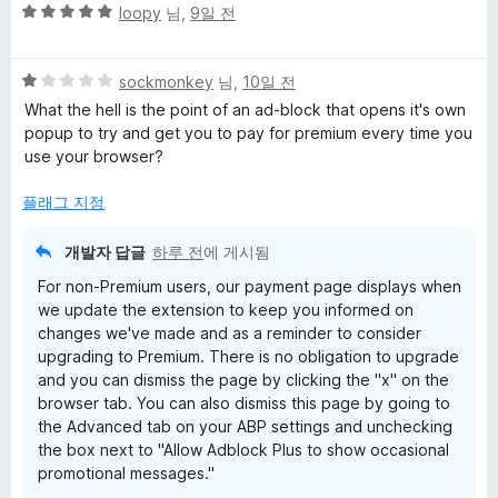
5
loopy
님,
9일 전
점
만
5
점
sockmonkey
님,
10일 전
점
에
What the hell is the point of an ad-block that opens it's own
만
5
popup to try and get you to pay for premium every time you
점
점
use your browser?
에
1
플래그 지정
점
개발자 답글
하루 전
에 게시됨
For non-Premium users, our payment page displays when
we update the extension to keep you informed on
changes we've made and as a reminder to consider
upgrading to Premium. There is no obligation to upgrade
and you can dismiss the page by clicking the "x" on the
browser tab. You can also dismiss this page by going to
the Advanced tab on your ABP settings and unchecking
the box next to "Allow Adblock Plus to show occasional
promotional messages."