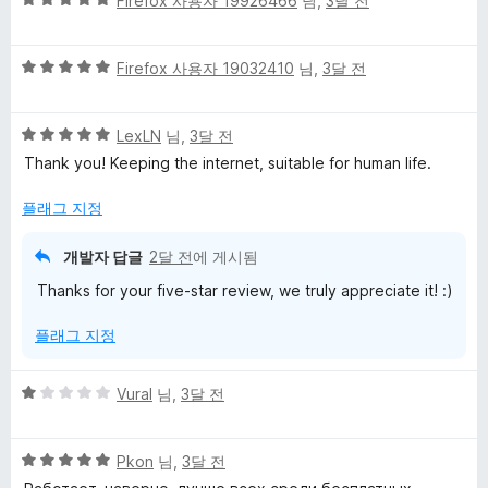
Firefox 사용자 19926466
님,
3달 전
점
점
만
5
점
Firefox 사용자 19032410
님,
3달 전
점
에
만
5
5
점
LexLN
님,
3달 전
점
점
에
Thank you! Keeping the internet, suitable for human life.
만
5
점
점
플래그 지정
에
5
개발자 답글
2달 전
에 게시됨
점
Thanks for your five-star review, we truly appreciate it! :)
플래그 지정
5
Vural
님,
3달 전
점
만
5
점
Pkon
님,
3달 전
점
에