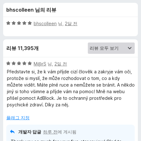
k
bhscolleen 님의 리뷰
P
5
bhscolleen
님,
2달 전
l
점
만
점
u
리뷰 11,395개
에
5
s
점
5
M@rS
님,
2일 전
점
Představte si, že k vám příjde cizí člověk a zakryje vám oči,
에
만
protože si myslí, že může rozhodovat o tom, co a kdy
점
můžete vidět. Máte plné ruce a nemůžete se bránit. A někdo
에
대
jiný si toho všimne a příjde vám na pomoc! Mně na webu
5
přišel pomoct AdBlock. Je to ochranný prostředek pro
점
psychické zdraví. Díky za něj.
한
플래그 지정
리
개발자 답글
하루 전
에 게시됨
뷰