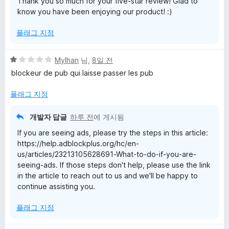
Thank you so much for your five-star review! Glad to
know you have been enjoying our product! :)
플래그 지정
5
Mylhan
님,
8일 전
점
blockeur de pub qui laisse passer les pub
만
점
플래그 지정
에
1
개발자 답글
하루 전
에 게시됨
점
If you are seeing ads, please try the steps in this article:
https://help.adblockplus.org/hc/en-
us/articles/23213105628691-What-to-do-if-you-are-
seeing-ads. If those steps don't help, please use the link
in the article to reach out to us and we'll be happy to
continue assisting you.
플래그 지정