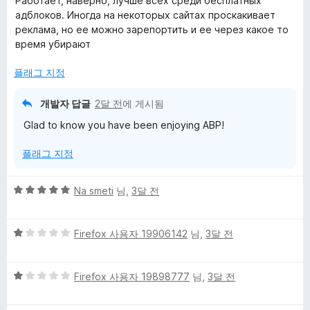
Работает, наверно, лучше всех среди бесплатных
만
1
адблоков. Иногда на некоторых сайтах проскакивает
점
점
реклама, но ее можно зарепортить и ее через какое то
에
время убирают
5
점
플래그 지정
개발자 답글
2달 전
에 게시됨
Glad to know you have been enjoying ABP!
플래그 지정
5
Na smeti
님,
3달 전
점
만
5
점
Firefox 사용자 19906142
님,
3달 전
점
에
만
5
5
점
Firefox 사용자 19898777
님,
3달 전
점
점
에
만
1