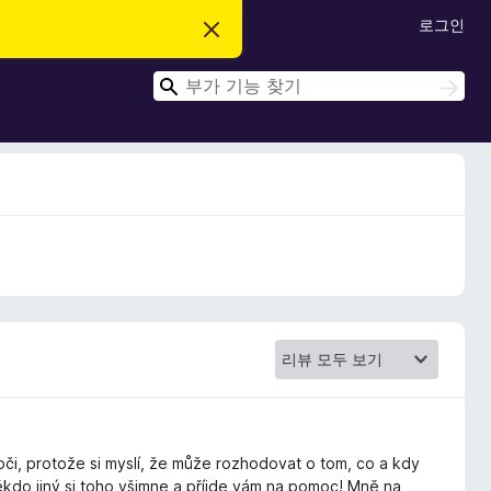
로그인
이
알
림
검
닫
검
기
색
색
 oči, protože si myslí, že může rozhodovat o tom, co a kdy
ěkdo jiný si toho všimne a příjde vám na pomoc! Mně na