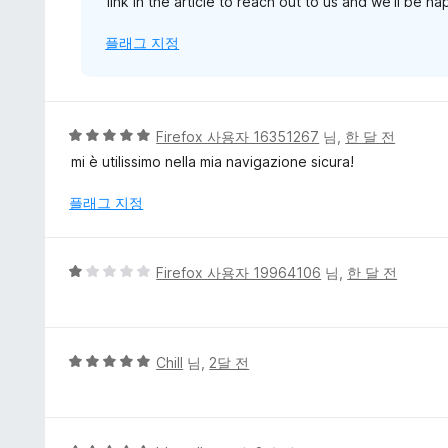
link in the article to reach out to us and we'll be h
플래그 지정
5
Firefox 사용자 16351267
님,
한 달 전
점
mi è utilissimo nella mia navigazione sicura!
만
점
플래그 지정
에
5
점
5
Firefox 사용자 19964106
님,
한 달 전
점
만
점
에
5
Chill
님,
2달 전
1
점
점
만
점
에