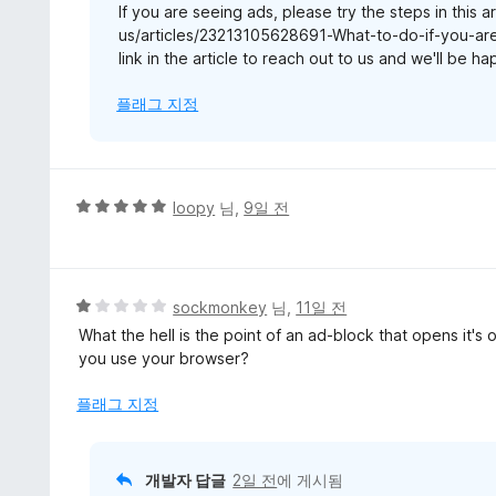
If you are seeing ads, please try the steps in this a
us/articles/23213105628691-What-to-do-if-you-are-
link in the article to reach out to us and we'll be h
플래그 지정
5
loopy
님,
9일 전
점
만
점
에
5
sockmonkey
님,
11일 전
5
점
What the hell is the point of an ad-block that opens it'
점
만
you use your browser?
점
에
플래그 지정
1
점
개발자 답글
2일 전
에 게시됨