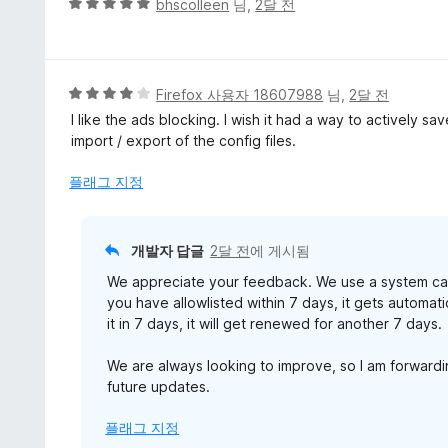
5
bhscolleen
님,
2달 전
5
점
점
만
점
에
5
Firefox 사용자 18607988
님,
2달 전
5
점
I like the ads blocking. I wish it had a way to actively sav
점
만
import / export of the config files.
점
에
플래그 지정
4
점
개발자 답글
2달 전
에 게시됨
We appreciate your feedback. We use a system called
you have allowlisted within 7 days, it gets automati
it in 7 days, it will get renewed for another 7 days.
We are always looking to improve, so I am forwardi
future updates.
플래그 지정