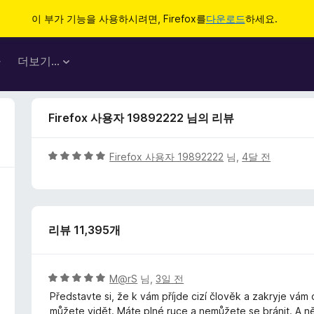
이 부가 기능을 사용하시려면, Firefox를
다운로드
하세요.
마
더보기…
Firefox 사용자 19892222 님의 리뷰
5
Firefox 사용자 19892222
님,
4달 전
점
만
점
에
리뷰 11,395개
5
점
5
M@rS
님,
3일 전
점
Představte si, že k vám příjde cizí člověk a zakryje vám
만
můžete vidět. Máte plné ruce a nemůžete se bránit. A n