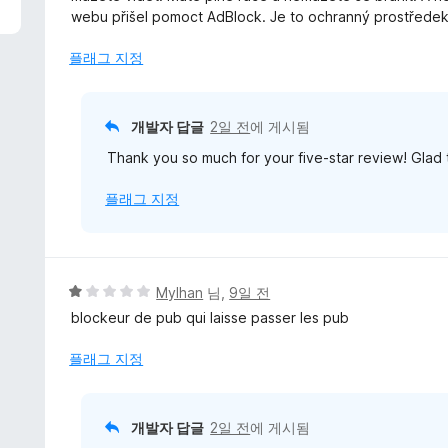
점
webu přišel pomoct AdBlock. Je to ochranný prostředek 
에
5
플래그 지정
점
개발자 답글
2일 전
에 게시됨
Thank you so much for your five-star review! Glad
플래그 지정
5
Mylhan
님,
9일 전
점
blockeur de pub qui laisse passer les pub
만
점
플래그 지정
에
1
점
개발자 답글
2일 전
에 게시됨