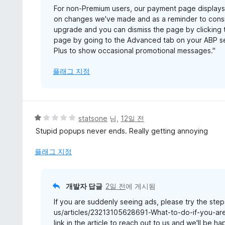
For non-Premium users, our payment page display
on changes we've made and as a reminder to consid
upgrade and you can dismiss the page by clicking t
page by going to the Advanced tab on your ABP se
Plus to show occasional promotional messages."
플래그 지정
5
statsone
님,
12일 전
점
Stupid popups never ends. Really getting annoying
만
점
플래그 지정
에
1
점
개발자 답글
2일 전
에 게시됨
If you are suddenly seeing ads, please try the steps
us/articles/23213105628691-What-to-do-if-you-are-
link in the article to reach out to us and we'll be h