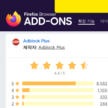
F
i
확장 기능
테
r
e
f
A
Adblock Plus
o
제작자:
Adblock Plus
x
d
브
라
b
5
우
점
저
4.4 / 5
l
만
부
점
가
5
8,562
에
o
기
4
4
1,100
.
능
3
333
c
4
2
244
점