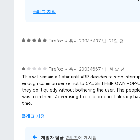
플래그 지정
5
Firefox 사용자 20045437
님,
21일 전
점
만
점
에
5
Firefox 사용자 20034667
님,
한 달 전
5
점
This will remain a 1 star until ABP decides to stop inte
점
만
enough common sense not to CAUSE THEIR OWN POP-UP 
점
they do it quietly without bothering the user. The peopl
에
was from them. Advertising to me a product I already hav
1
time.
점
플래그 지정
개발자 답글
2일 전
에 게시됨