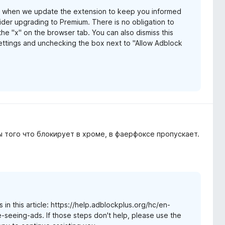
s when we update the extension to keep you informed
er upgrading to Premium. There is no obligation to
he "x" on the browser tab. You can also dismiss this
ttings and unchecking the box next to "Allow Adblock
 того что блокирует в хроме, в фаерфоксе пропускает.
 in this article: https://help.adblockplus.org/hc/en-
seeing-ads. If those steps don't help, please use the