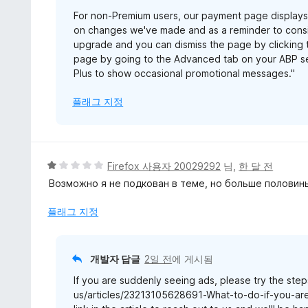
For non-Premium users, our payment page display
on changes we've made and as a reminder to consid
upgrade and you can dismiss the page by clicking t
page by going to the Advanced tab on your ABP se
Plus to show occasional promotional messages."
플래그 지정
5
Firefox 사용자 20029292
님,
한 달 전
점
Возможно я не подкован в теме, но больше половины
만
점
플래그 지정
에
1
점
개발자 답글
2일 전
에 게시됨
If you are suddenly seeing ads, please try the steps
us/articles/23213105628691-What-to-do-if-you-are-