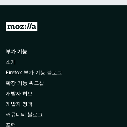
M
o
z
i
부가 기능
l
소개
l
a
Firefox 부가 기능 블로그
홈
확장 기능 워크샵
페
개발자 허브
이
지
개발자 정책
로
커뮤니티 블로그
이
동
포럼