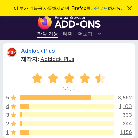
검
로그인
이 부가 기능을 사용하시려면, Firefox를
다운로드
하세요.
이
알
색
F
림
닫
i
기
r
확장 기능
테마
더보기…
e
f
A
Adblock Plus
o
제작자:
Adblock Plus
x
d
브
5
라
b
점
우
4.4 / 5
만
저
l
점
5
8,562
부
에
4
1,100
가
o
4
기
3
333
.
능
4
c
2
244
점
1
1,156