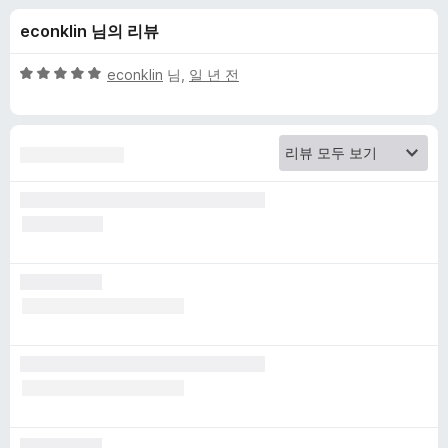
k
econklin 님의 리뷰
P
5
econklin
님,
일 년 전
l
점
만
점
u
에
5
s
점
에
대
한
리
뷰