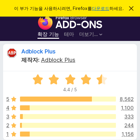
검
로그인
이 부가 기능을 사용하시려면, Firefox를
다운로드
하세요.
이
알
색
F
림
닫
i
기
r
확장 기능
테마
더보기…
e
f
A
Adblock Plus
o
제작자:
Adblock Plus
x
d
브
5
라
b
점
우
4.4 / 5
만
저
l
점
5
8,562
부
에
4
1,100
가
o
4
기
3
333
.
능
4
c
2
244
점
1
1,156