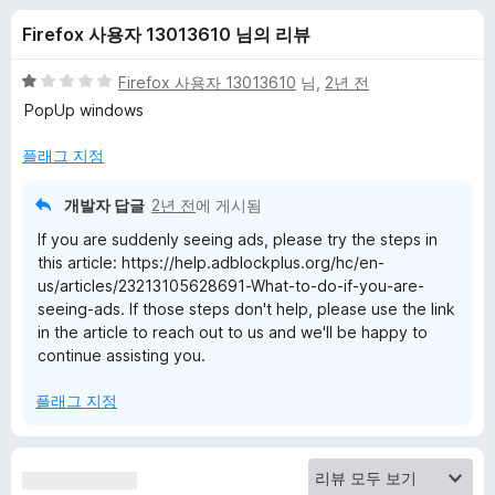
k
Firefox 사용자 13013610 님의 리뷰
P
5
Firefox 사용자 13013610
님,
2년 전
l
점
PopUp windows
만
점
플래그 지정
u
에
1
개발자 답글
2년 전
에 게시됨
s
점
If you are suddenly seeing ads, please try the steps in
this article: https://help.adblockplus.org/hc/en-
에
us/articles/23213105628691-What-to-do-if-you-are-
seeing-ads. If those steps don't help, please use the link
대
in the article to reach out to us and we'll be happy to
continue assisting you.
한
플래그 지정
리
뷰