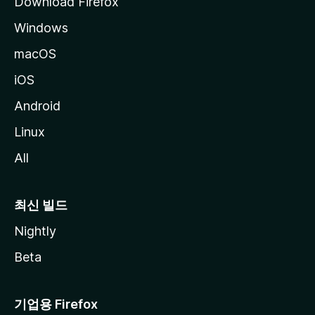
Download Firefox
Windows
macOS
iOS
Android
Linux
All
최신 빌드
Nightly
Beta
기업용 Firefox