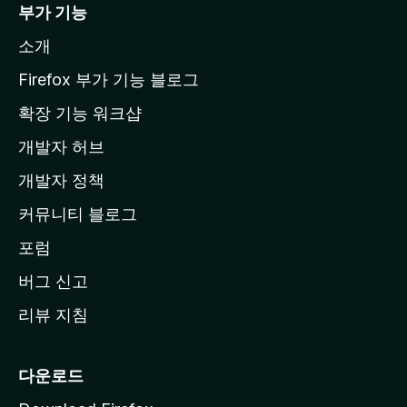
i
부가 기능
l
소개
l
a
Firefox 부가 기능 블로그
홈
확장 기능 워크샵
페
개발자 허브
이
지
개발자 정책
로
커뮤니티 블로그
이
동
포럼
버그 신고
리뷰 지침
다운로드