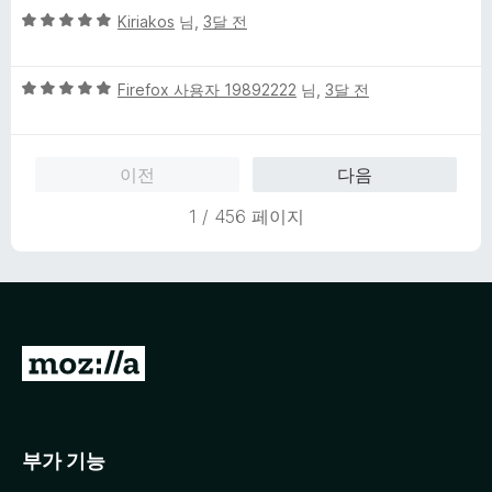
5
점
Kiriakos
님,
3달 전
점
점
에
만
1
5
점
Firefox 사용자 19892222
님,
3달 전
점
점
에
만
5
점
점
이전
다음
에
5
1 / 456 페이지
점
M
o
z
i
부가 기능
l