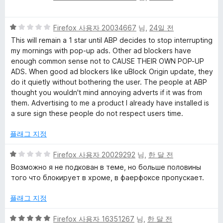
점
점
만
5
점
Firefox 사용자 20034667
님,
24일 전
점
에
This will remain a 1 star until ABP decides to stop interrupting
만
5
my mornings with pop-up ads. Other ad blockers have
점
점
enough common sense not to CAUSE THEIR OWN POP-UP
에
ADS. When good ad blockers like uBlock Origin update, they
1
do it quietly without bothering the user. The people at ABP
점
thought you wouldn't mind annoying adverts if it was from
them. Advertising to me a product I already have installed is
a sure sign these people do not respect users time.
플래그 지정
5
Firefox 사용자 20029292
님,
한 달 전
점
Возможно я не подкован в теме, но больше половины
만
того что блокирует в хроме, в фаерфоксе пропускает.
점
에
플래그 지정
1
점
5
Firefox 사용자 16351267
님,
한 달 전