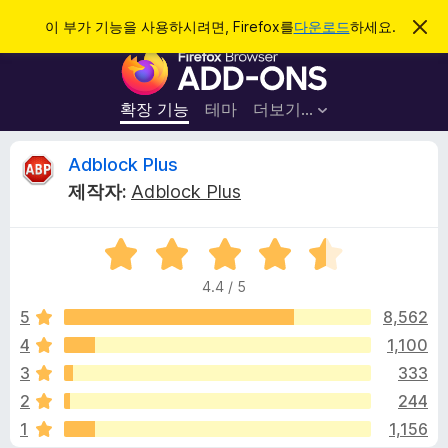
검
로그인
이 부가 기능을 사용하시려면, Firefox를
다운로드
하세요.
이
알
색
F
림
닫
i
기
r
확장 기능
테마
더보기…
e
f
A
Adblock Plus
o
제작자:
Adblock Plus
x
d
브
5
라
b
점
우
4.4 / 5
만
저
l
점
5
8,562
부
에
4
1,100
가
o
4
기
3
333
.
능
4
c
2
244
점
1
1,156