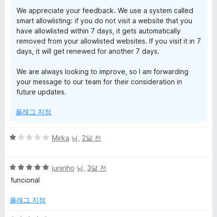
We appreciate your feedback. We use a system called
smart allowlisting: if you do not visit a website that you
have allowlisted within 7 days, it gets automatically
removed from your allowlisted websites. If you visit it in 7
days, it will get renewed for another 7 days.
We are always looking to improve, so I am forwarding
your message to our team for their consideration in
future updates.
플래그 지정
5
Mirka
님,
2달 전
점
만
5
점
juninho
님,
3달 전
점
에
funcional
만
1
점
점
플래그 지정
에