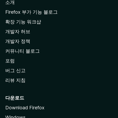
소개
l
a
Firefox 부가 기능 블로그
홈
확장 기능 워크샵
페
개발자 허브
이
지
개발자 정책
로
커뮤니티 블로그
이
동
포럼
버그 신고
리뷰 지침
다운로드
Download Firefox
Windows