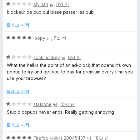
5
Mylhan
님,
6일 전
점
blockeur de pub qui laisse passer les pub
만
점
플래그 지정
에
1
5
loopy
님,
7일 전
점
점
만
5
점
sockmonkey
님,
8일 전
점
에
What the hell is the point of an ad-block that opens it's own
만
5
popup to try and get you to pay for premium every time you
점
점
use your browser?
에
1
플래그 지정
점
5
statsone
님,
10일 전
점
Stupid popups never ends. Really getting annoying
만
점
플래그 지정
에
1
5
Firefox 사용자 20045437
님,
18일 전