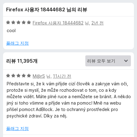
k
Firefox 사용자 18444682 님의 리뷰
P
5
Firefox 사용자 18444682
님,
2년 전
l
점
cool
만
점
플래그 지정
u
에
5
s
리뷰 11,395개
점
에
5
M@rS
님,
11시간 전
점
Představte si, že k vám příjde cizí člověk a zakryje vám oči,
대
만
protože si myslí, že může rozhodovat o tom, co a kdy
점
můžete vidět. Máte plné ruce a nemůžete se bránit. A někdo
에
한
jiný si toho všimne a příjde vám na pomoc! Mně na webu
5
přišel pomoct AdBlock. Je to ochranný prostředek pro
점
psychické zdraví. Díky za něj.
리
플래그 지정
뷰