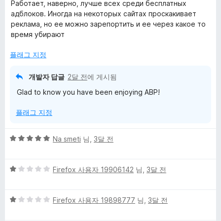
점
에
Работает, наверно, лучше всех среди бесплатных
만
1
адблоков. Иногда на некоторых сайтах проскакивает
점
점
реклама, но ее можно зарепортить и ее через какое то
에
время убирают
5
점
플래그 지정
개발자 답글
2달 전
에 게시됨
Glad to know you have been enjoying ABP!
플래그 지정
5
Na smeti
님,
3달 전
점
만
5
점
Firefox 사용자 19906142
님,
3달 전
점
에
만
5
5
점
Firefox 사용자 19898777
님,
3달 전
점
점
에
만
1