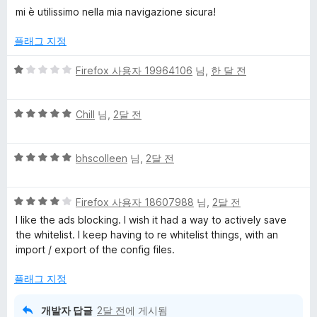
점
mi è utilissimo nella mia navigazione sicura!
만
점
플래그 지정
에
5
5
Firefox 사용자 19964106
님,
한 달 전
점
점
만
5
점
Chill
님,
2달 전
점
에
만
1
5
점
bhscolleen
님,
2달 전
점
점
에
만
5
5
점
Firefox 사용자 18607988
님,
2달 전
점
점
에
I like the ads blocking. I wish it had a way to actively save
만
5
the whitelist. I keep having to re whitelist things, with an
점
점
import / export of the config files.
에
4
플래그 지정
점
개발자 답글
2달 전
에 게시됨