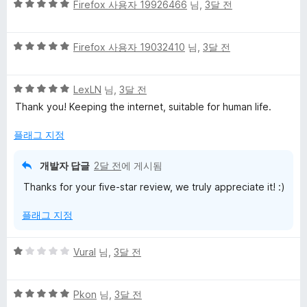
5
5
Firefox 사용자 19926466
님,
3달 전
점
점
만
5
점
Firefox 사용자 19032410
님,
3달 전
점
에
만
5
5
점
LexLN
님,
3달 전
점
점
에
Thank you! Keeping the internet, suitable for human life.
만
5
점
점
플래그 지정
에
5
개발자 답글
2달 전
에 게시됨
점
Thanks for your five-star review, we truly appreciate it! :)
플래그 지정
5
Vural
님,
3달 전
점
만
5
점
Pkon
님,
3달 전