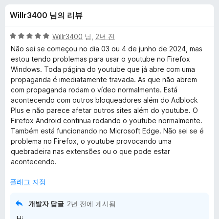
k
Willr3400 님의 리뷰
P
5
Willr3400
님,
2년 전
l
점
Não sei se começou no dia 03 ou 4 de junho de 2024, mas
만
estou tendo problemas para usar o youtube no Firefox
점
Windows. Toda página do youtube que já abre com uma
u
에
propaganda é imediatamente travada. As que não abrem
5
com propaganda rodam o vídeo normalmente. Está
s
점
acontecendo com outros bloqueadores além do Adblock
Plus e não parece afetar outros sites além do youtube. O
에
Firefox Android continua rodando o youtube normalmente.
Também está funcionando no Microsoft Edge. Não sei se é
대
problema no Firefox, o youtube provocando uma
quebradeira nas extensões ou o que pode estar
acontecendo.
한
플래그 지정
리
개발자 답글
2년 전
에 게시됨
뷰
Hi,