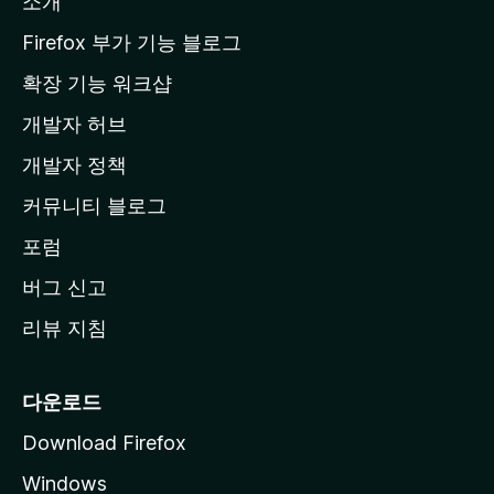
소개
l
a
Firefox 부가 기능 블로그
홈
확장 기능 워크샵
페
개발자 허브
이
지
개발자 정책
로
커뮤니티 블로그
이
동
포럼
버그 신고
리뷰 지침
다운로드
Download Firefox
Windows