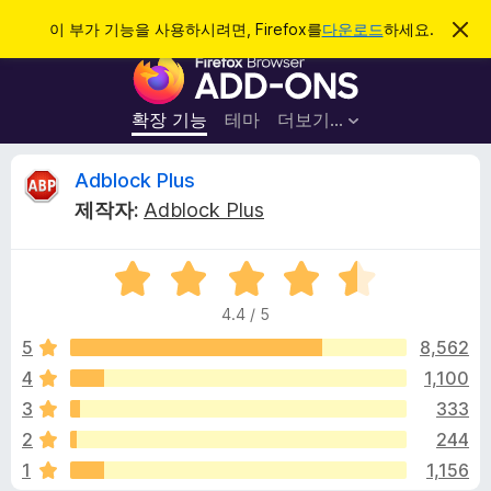
검
로그인
이 부가 기능을 사용하시려면, Firefox를
다운로드
하세요.
이
알
색
F
림
닫
i
기
r
확장 기능
테마
더보기…
e
f
A
Adblock Plus
o
제작자:
Adblock Plus
x
d
브
5
라
b
점
우
4.4 / 5
만
저
l
점
5
8,562
부
에
4
1,100
가
o
4
기
3
333
.
능
4
c
2
244
점
1
1,156