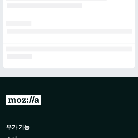
M
o
z
i
부가 기능
l