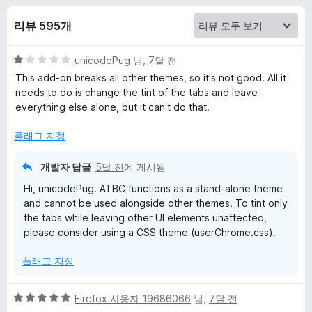
v
리뷰 595개
e
5
unicodePug
님,
7달 전
T
점
This add-on breaks all other themes, so it's not good. All it
만
needs to do is change the tint of the tabs and leave
a
점
everything else alone, but it can't do that.
에
b
1
플래그 지정
점
B
개발자 답글
5달 전
에 게시됨
Hi, unicodePug. ATBC functions as a stand-alone theme
a
and cannot be used alongside other themes. To tint only
the tabs while leaving other UI elements unaffected,
please consider using a CSS theme (userChrome.css).
r
플래그 지정
C
5
Firefox 사용자 19686066
님,
7달 전
o