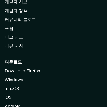
개발자 허브
이
지
개발자 정책
로
커뮤니티 블로그
이
동
포럼
버그 신고
리뷰 지침
다운로드
Download Firefox
Windows
macOS
iOS
Android