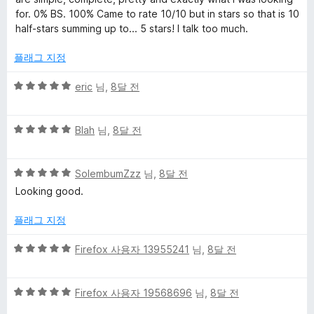
에
for. 0% BS. 100% Came to rate 10/10 but in stars so that is 10
5
half-stars summing up to... 5 stars! I talk too much.
점
플래그 지정
5
eric
님,
8달 전
점
만
5
점
Blah
님,
8달 전
점
에
만
5
5
점
SolembumZzz
님,
8달 전
점
점
에
Looking good.
만
5
점
점
플래그 지정
에
5
5
Firefox 사용자 13955241
님,
8달 전
점
점
만
5
점
Firefox 사용자 19568696
님,
8달 전
점
에