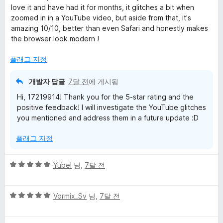
만
5
love it and have had it for months, it glitches a bit when
점
점
zoomed in in a YouTube video, but aside from that, it's
에
amazing 10/10, better than even Safari and honestly makes
5
the browser look modern !
점
플래그 지정
개발자 답글
7달 전
에 게시됨
Hi, 17219914! Thank you for the 5-star rating and the
positive feedback! I will investigate the YouTube glitches
you mentioned and address them in a future update :D
플래그 지정
5
Yubel
님,
7달 전
점
만
5
점
Vormix_Sv
님,
7달 전
점
에
만
5