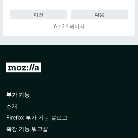
만
5
점
점
이전
다음
에
5
6 / 24 페이지
점
M
o
z
i
부가 기능
l
소개
l
a
Firefox 부가 기능 블로그
홈
확장 기능 워크샵
페