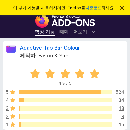
검
로그인
이 부가 기능을 사용하시려면, Firefox를
다운로드
하세요.
이
알
색
F
림
닫
i
기
r
확장 기능
테마
더보기…
e
f
A
Adaptive Tab Bar Colour
o
제작자:
Eason & Yue
x
d
브
5
라
a
점
우
4.8 / 5
만
저
p
점
5
524
부
에
4
34
가
t
4
기
3
13
.
능
8
i
2
9
점
1
15