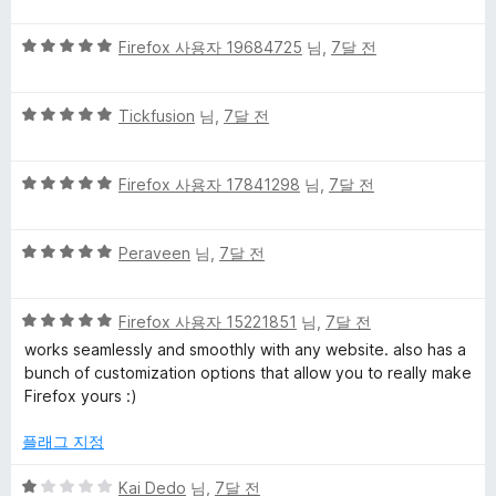
점
만
l
5
점
Firefox 사용자 19684725
님,
7달 전
점
에
o
만
5
5
점
Tickfusion
님,
7달 전
점
점
에
u
만
5
5
점
Firefox 사용자 17841298
님,
7달 전
점
r
점
에
만
5
에
5
점
Peraveen
님,
7달 전
점
점
에
만
대
5
5
점
Firefox 사용자 15221851
님,
7달 전
점
점
에
works seamlessly and smoothly with any website. also has a
한
만
5
bunch of customization options that allow you to really make
점
점
Firefox yours :)
리
에
5
플래그 지정
뷰
점
5
Kai Dedo
님,
7달 전