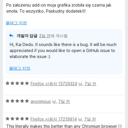
점
Po założeniu add-on moja grafika zrobiła się czarna jak
만
smoła. To wszystko. Paskudny dodatek!!!
점
에
플래그 지정
1
점
개발자 답글
2달 전
에 게시됨
Hi, Kai Dedo. It sounds like there is a bug. It will be much
appreciated if you would like to open a GitHub issue to
elaborate the issue :)
플래그 지정
5
Firefox 사용자 13729324
님,
7달 전
점
만
5
점
anonimous
님,
7달 전
점
에
만
5
5
점
Firefox 사용자 17219914
님,
7달 전
점
점
에
This literally makes this better than any Chromium browser ! I