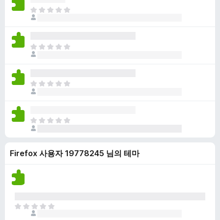
점
니
아
이
다
직
없
평
습
점
니
아
이
다
직
없
평
습
점
니
아
이
다
직
없
평
습
점
니
아
이
다
직
없
평
습
Firefox 사용자 19778245 님의 테마
점
니
이
다
없
습
니
다
아
직