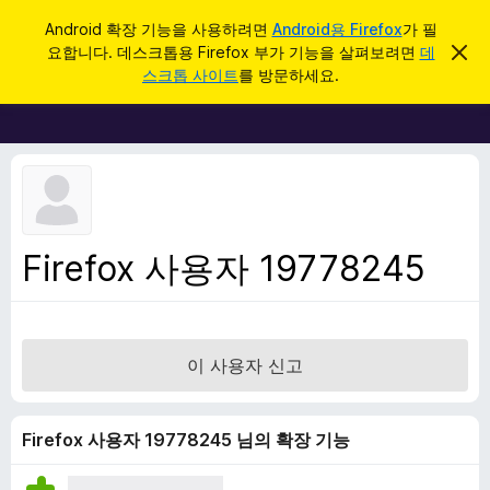
검
로그인
Android 확장 기능을 사용하려면
Android용 Firefox
가 필
색
요합니다. 데스크톱용 Firefox 부가 기능을 살펴보려면
데
이
F
알
스크톱 사이트
를 방문하세요.
림
i
닫
r
기
e
f
o
x
브
Firefox 사용자 19778245
라
우
저
부
이 사용자 신고
가
기
능
Firefox 사용자 19778245 님의 확장 기능