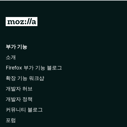
점
이
없
습
M
니
o
다
z
i
부가 기능
l
소개
l
a
Firefox 부가 기능 블로그
홈
확장 기능 워크샵
페
개발자 허브
이
지
개발자 정책
로
커뮤니티 블로그
이
동
포럼