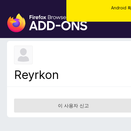
Androi
F
i
r
e
f
o
x
브
Reyrkon
라
우
저
부
가
이 사용자 신고
기
능