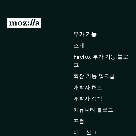
M
o
부가 기능
z
소개
i
l
Firefox 부가 기능 블로
l
그
a
확장 기능 워크샵
홈
페
개발자 허브
이
개발자 정책
지
커뮤니티 블로그
로
이
포럼
동
버그 신고