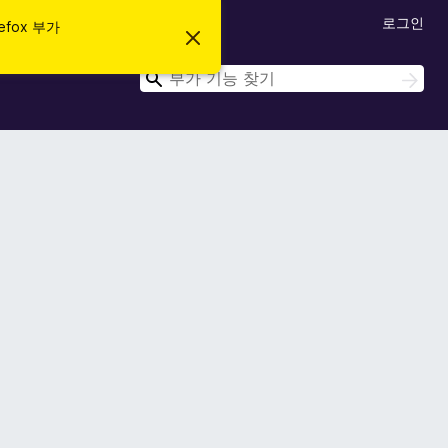
로그인
efox 부가
이
알
림
검
검
닫
색
색
기