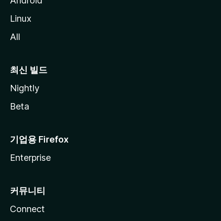
Android
Linux
All
최신 빌드
Nightly
Beta
기업용 Firefox
Enterprise
커뮤니티
Connect