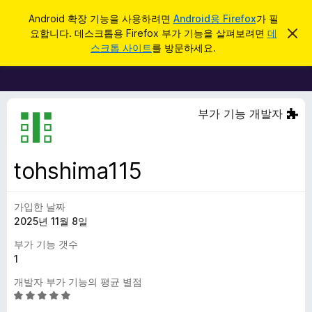
검
로그인
Android 확장 기능을 사용하려면
Android용 Firefox
가 필
색
요합니다. 데스크톱용 Firefox 부가 기능을 살펴보려면
데
이
F
알
스크톱 사이트
를 방문하세요.
림
i
닫
r
기
e
f
부가 기능 개발자
o
x
브
tohshima115
라
우
가입한 날짜
저
2025년 11월 8일
부
가
부가 기능 갯수
기
1
능
개발자 부가 기능의 평균 별점
5
점