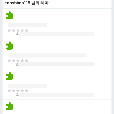
tohshima115 님의 테마
점
니
이
다
없
습
니
다
아
직
평
점
이
없
아
습
직
니
평
다
점
이
없
아
습
직
니
평
다
점
이