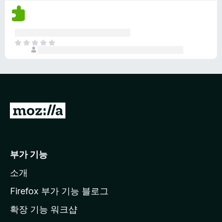
평
다
점
이
없
아
습
직
니
평
다
점
이
없
습
M
니
o
다
z
i
부가 기능
l
소개
l
a
Firefox 부가 기능 블로그
홈
확장 기능 워크샵
페