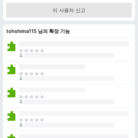
만
이 사용자 신고
점
에
5
tohshima115 님의 확장 기능
점
아
직
평
점
아
이
직
없
평
습
점
니
아
이
다
직
없
평
습
점
니
아
이
다
직
없
평
습