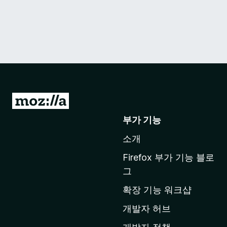
M
o
부가 기능
z
소개
i
l
Firefox 부가 기능 블로
l
그
a
확장 기능 워크샵
홈
페
개발자 허브
이