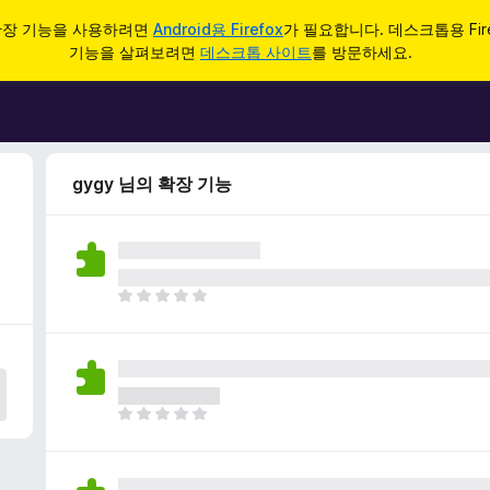
d 확장 기능을 사용하려면
Android용 Firefox
가 필요합니다. 데스크톱용 Fir
기능을 살펴보려면
데스크톱 사이트
를 방문하세요.
gygy 님의 확장 기능
아
직
평
점
이
없
아
습
직
니
평
다
점