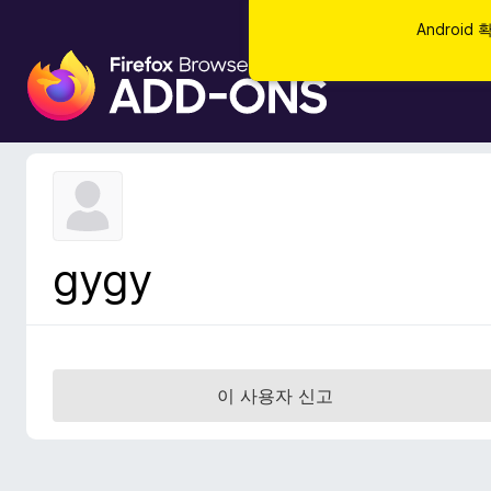
Androi
F
i
r
e
f
o
x
브
gygy
라
우
저
부
가
이 사용자 신고
기
능