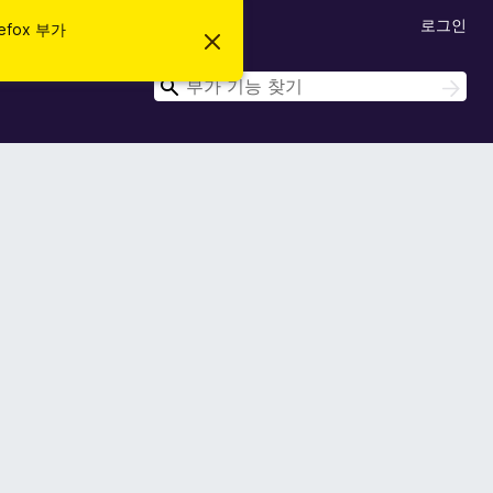
로그인
efox 부가
이
알
림
검
검
닫
색
색
기