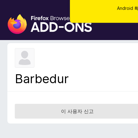
Androi
F
i
r
e
f
o
x
브
Barbedur
라
우
저
부
가
이 사용자 신고
기
능