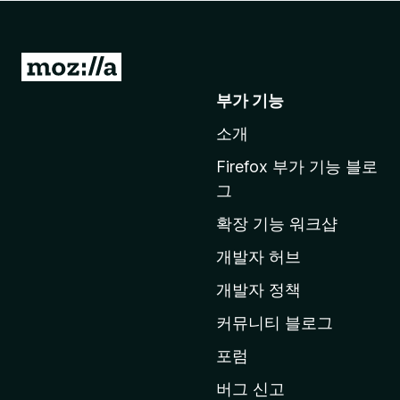
M
o
부가 기능
z
소개
i
l
Firefox 부가 기능 블로
l
그
a
확장 기능 워크샵
홈
페
개발자 허브
이
개발자 정책
지
커뮤니티 블로그
로
이
포럼
동
버그 신고