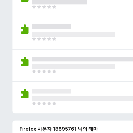
이
없
아
습
직
니
평
다
점
이
없
아
습
직
니
평
다
점
이
없
아
습
직
니
평
다
점
이
없
아
습
직
니
평
다
점
Firefox 사용자 18895761 님의 테마
이