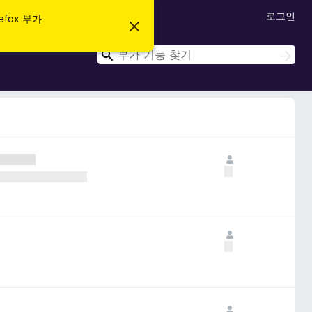
로그인
efox 부가
이
알
림
검
검
닫
색
색
기