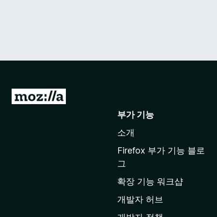
M
o
부가 기능
z
소개
i
l
Firefox 부가 기능 블로
l
그
a
확장 기능 워크샵
홈
페
개발자 허브
이