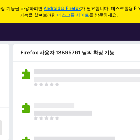
d 확장 기능을 사용하려면
Android용 Firefox
가 필요합니다. 데스크톱용 Fir
기능을 살펴보려면
데스크톱 사이트
를 방문하세요.
Firefox 사용자 18895761 님의 확장 기능
아
직
평
점
이
없
아
습
직
니
평
다
점