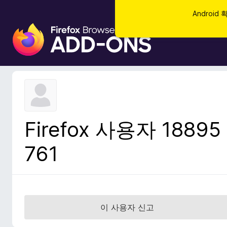
Androi
F
i
r
e
f
o
x
브
Firefox 사용자 18895
라
우
761
저
부
가
기
능
이 사용자 신고