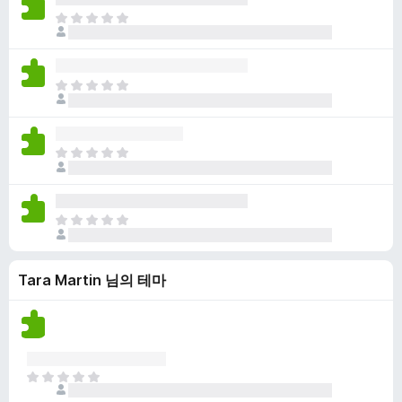
점
니
아
이
다
직
없
평
습
점
니
아
이
다
직
없
평
습
점
니
아
이
다
직
없
평
습
점
니
아
이
다
직
없
평
습
Tara Martin 님의 테마
점
니
이
다
없
습
니
다
아
직