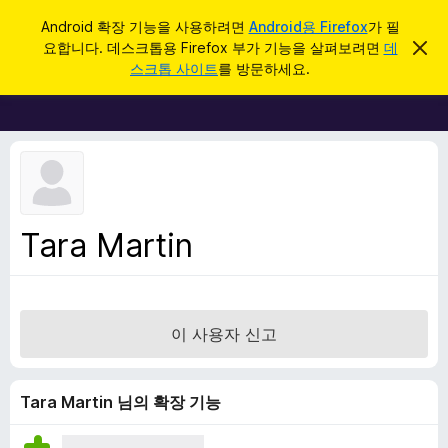
검
로그인
Android 확장 기능을 사용하려면
Android용 Firefox
가 필
색
요합니다. 데스크톱용 Firefox 부가 기능을 살펴보려면
데
이
F
알
스크톱 사이트
를 방문하세요.
림
i
닫
r
기
e
f
o
x
브
Tara Martin
라
우
저
부
이 사용자 신고
가
기
능
Tara Martin 님의 확장 기능