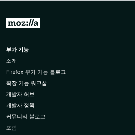
점
이
없
습
M
니
o
다
z
i
부가 기능
l
소개
l
a
Firefox 부가 기능 블로그
홈
확장 기능 워크샵
페
개발자 허브
이
지
개발자 정책
로
커뮤니티 블로그
이
동
포럼