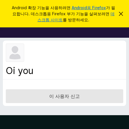
검
로그인
Android 확장 기능을 사용하려면
Android용 Firefox
가 필
색
요합니다. 데스크톱용 Firefox 부가 기능을 살펴보려면
데
이
F
알
스크톱 사이트
를 방문하세요.
림
i
닫
r
기
e
f
o
x
브
Oi you
라
우
저
부
이 사용자 신고
가
기
능