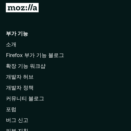
M
o
z
i
부가 기능
l
소개
l
a
Firefox 부가 기능 블로그
홈
확장 기능 워크샵
페
개발자 허브
이
지
개발자 정책
로
커뮤니티 블로그
이
동
포럼
버그 신고
리뷰 지침