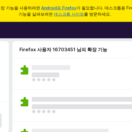
d 확장 기능을 사용하려면
Android용 Firefox
가 필요합니다. 데스크톱용 Fir
기능을 살펴보려면
데스크톱 사이트
를 방문하세요.
Firefox 사용자 16703451 님의 확장 기능
아
직
평
점
이
없
아
습
직
니
평
다
점