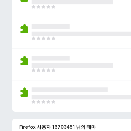
이
없
아
습
직
니
평
다
점
이
없
아
습
직
니
평
다
점
이
없
아
습
직
니
평
다
점
이
없
아
습
직
니
평
다
점
Firefox 사용자 16703451 님의 테마
이