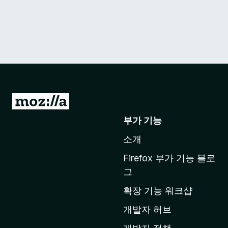
M
o
부가 기능
z
소개
i
l
Firefox 부가 기능 블로
l
그
a
확장 기능 워크샵
홈
페
개발자 허브
이