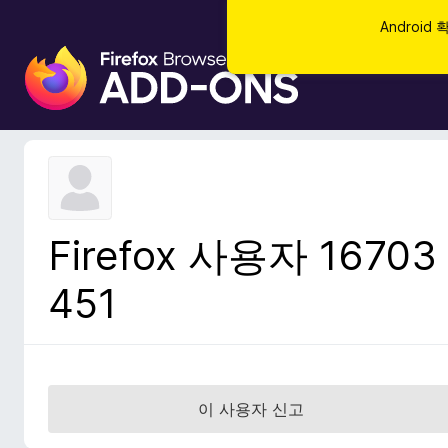
Androi
F
i
r
e
f
o
x
브
Firefox 사용자 16703
라
우
451
저
부
가
기
능
이 사용자 신고