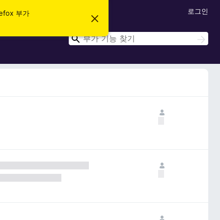
로그인
efox 부가
이
알
림
검
검
닫
색
색
기