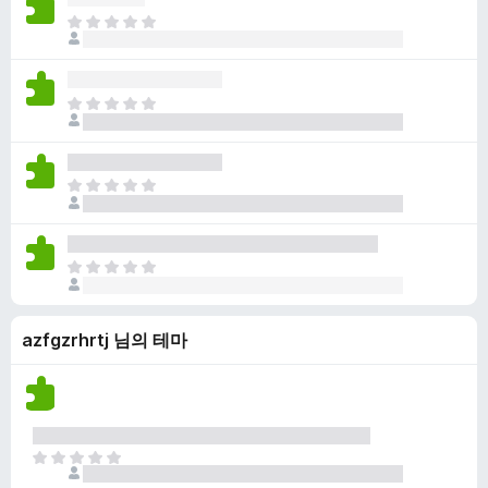
점
니
아
이
다
직
없
평
습
점
니
아
이
다
직
없
평
습
점
니
아
이
다
직
없
평
습
점
니
아
이
다
직
없
평
습
azfgzrhrtj 님의 테마
점
니
이
다
없
습
니
다
아
직