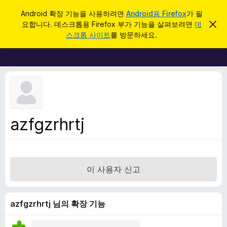
검
로그인
Android 확장 기능을 사용하려면
Android용 Firefox
가 필
색
요합니다. 데스크톱용 Firefox 부가 기능을 살펴보려면
데
이
F
알
스크톱 사이트
를 방문하세요.
림
i
닫
r
기
e
f
o
x
브
azfgzrhrtj
라
우
저
부
이 사용자 신고
가
기
능
azfgzrhrtj 님의 확장 기능