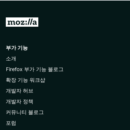
점
이
없
습
M
니
o
다
z
i
부가 기능
l
소개
l
a
Firefox 부가 기능 블로그
홈
확장 기능 워크샵
페
개발자 허브
이
지
개발자 정책
로
커뮤니티 블로그
이
동
포럼