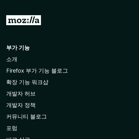
M
o
z
i
부가 기능
l
소개
l
a
Firefox 부가 기능 블로그
홈
확장 기능 워크샵
페
개발자 허브
이
지
개발자 정책
로
커뮤니티 블로그
이
동
포럼