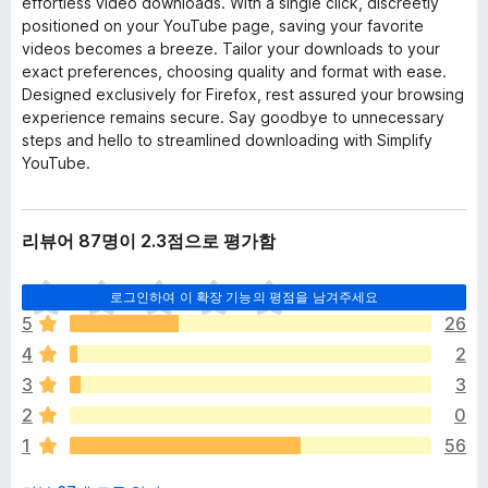
effortless video downloads. With a single click, discreetly
positioned on your YouTube page, saving your favorite
videos becomes a breeze. Tailor your downloads to your
exact preferences, choosing quality and format with ease.
Designed exclusively for Firefox, rest assured your browsing
experience remains secure. Say goodbye to unnecessary
steps and hello to streamlined downloading with Simplify
YouTube.
리뷰어 87명이 2.3점으로 평가함
아
로그인하여 이 확장 기능의 평점을 남겨주세요
직
5
26
평
4
2
점
이
3
3
없
2
0
습
1
56
니
다