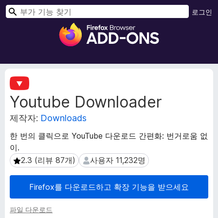
검
로그인
색
F
i
r
e
f
확
o
장
Youtube Downloader
메
x
타
브
제작자:
Downloads
데
라
이
우
한 번의 클릭으로 YouTube 다운로드 간편화: 번거로움 없
터
저
이.
부
2.3 (리뷰 87개)
사용자 11,232명
2.3 (리뷰 87개)
사용자 11,232명
가
기
Firefox를 다운로드하고 확장 기능을 받으세요
능
파일 다운로드