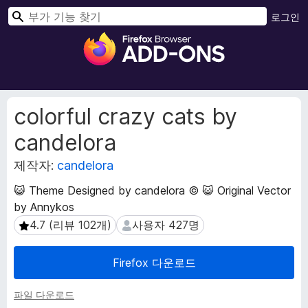
검
로그인
색
F
i
r
e
f
확
colorful crazy cats by
o
장
candelora
메
x
타
브
제작자:
candelora
데
라
이
우
😺 Theme Designed by candelora © 😺 Original Vector
터
저
by Annykos
부
4.7 (리뷰 102개)
사용자 427명
4.7 (리뷰 102개)
사용자 427명
가
기
Firefox 다운로드
능
파일 다운로드