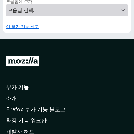
모음집에 추가
이 부가 기능 신고
M
o
z
i
부가 기능
l
소개
l
a
Firefox 부가 기능 블로그
홈
확장 기능 워크샵
페
개발자 허브
이