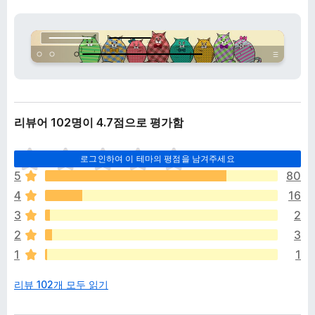
리뷰어 102명이 4.7점으로 평가함
아
로그인하여 이 테마의 평점을 남겨주세요
직
5
80
평
4
16
점
이
3
2
없
2
3
습
1
1
니
다
리뷰 102개 모두 읽기