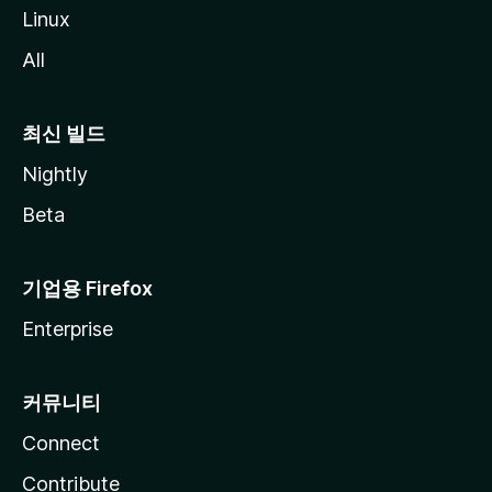
Linux
All
최신 빌드
Nightly
Beta
기업용 Firefox
Enterprise
커뮤니티
Connect
Contribute