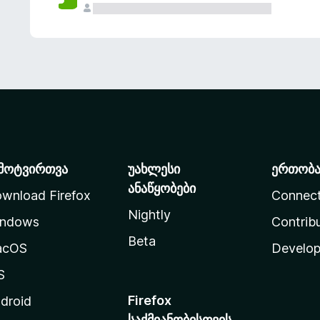
მოტვირთვა
უახლესი
ერთობ
ანაწყობები
wnload Firefox
Connec
Nightly
ndows
Contrib
Beta
acOS
Develop
S
Firefox
droid
საქმიანობისთვის