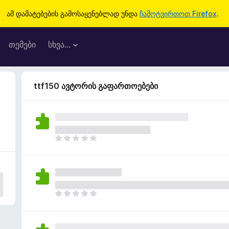
ამ დამატებების გამოსაყენებლად უნდა
ჩამოტვირთოთ Firefox
.
თემები
სხვა…
ttf150 ავტორის გაფართოებები
ჯ
ე
რ
ა
რ
შ
ჯ
ე
ე
ფ
რ
ა
ა