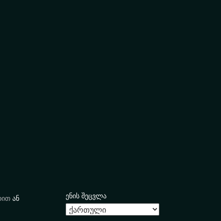
ენის შეცვლა
იით
ან