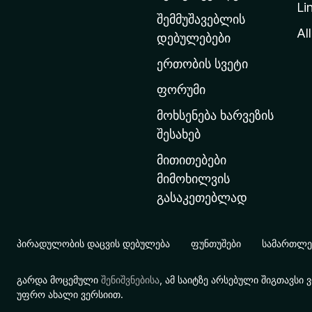
Li
თ
შემმუშავებლის
ა
All
დებულებები
ვ
ერთობის სვეტი
ა
რ
ფორუმი
გ
მოხსენება ხარვეზის
ვ
შესახებ
ე
მითითებები
რ
მიმოხილვის
დ
გასაკეთებლად
ზ
ე
გ
პირადულობის დაცვის დებულება
ფუნთუშები
სამართლებ
ა
დ
გარდა მოცემული
შენიშვნებისა
, ამ საიტზე არსებული შიგთავს
ა
უფრო ახალი ვერსიით.