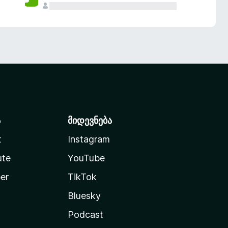
ა
მიდევნება
t
Instagram
ute
YouTube
er
TikTok
Bluesky
Podcast