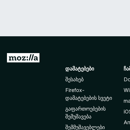
M
o
დამატებები
ჩა
z
შესახებ
Do
i
l
Firefox-
Wi
l
დამატებების სვეტი
m
a
გაფართოებების
-
iO
შემუშავება
ს
An
მ
შემმუშავებლები