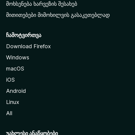
რ
მოხსენება ხარვეზის შესახებ
გ
მითითებები მიმოხილვის გასაკეთებლად
ვ
ე
რ
ჩამოტვირთვა
დ
Download Firefox
ზ
Windows
ე
გ
macOS
ა
iOS
დ
ა
Android
ს
Linux
ვ
All
ლ
ა
უახლესი ანაწყობები