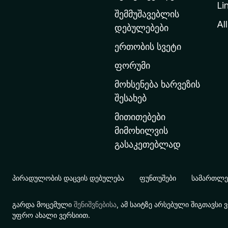
Li
თ
შემმუშავებლის
ა
All
დებულებები
ვ
ერთობის სვეტი
ა
რ
ფორუმი
გ
მოხსენება ხარვეზის
ვ
შესახებ
ე
მითითებები
რ
მიმოხილვის
დ
გასაკეთებლად
ზ
ე
გ
პირადულობის დაცვის დებულება
ფუნთუშები
სამართლებ
ა
დ
გარდა მოცემული
შენიშვნებისა
, ამ საიტზე არსებული შიგთავს
ა
უფრო ახალი ვერსიით.