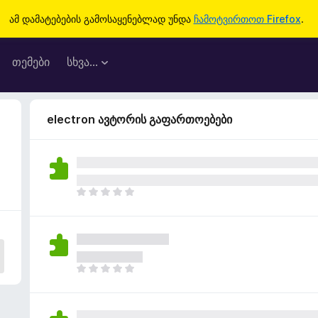
ამ დამატებების გამოსაყენებლად უნდა
ჩამოტვირთოთ Firefox
.
თემები
სხვა…
electron ავტორის გაფართოებები
ჯ
ე
რ
ა
რ
შ
ჯ
ე
ე
ფ
რ
ა
ა