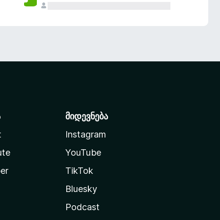
ა
მიდევნება
t
Instagram
ute
YouTube
er
TikTok
Bluesky
Podcast