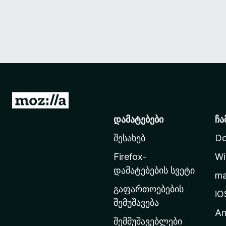
M
o
დამატებები
ჩა
z
შესახებ
Do
i
l
Firefox-
Wi
l
დამატებების სვეტი
m
a
გაფართოებების
-
iO
შემუშავება
ს
An
მ
შემმუშავებლები