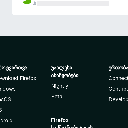
მოტვირთვა
უახლესი
ერთობ
ანაწყობები
wnload Firefox
Connec
Nightly
ndows
Contrib
Beta
acOS
Develop
S
Firefox
droid
საქმიანობისთვის