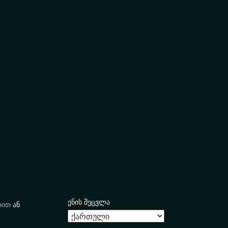
ენის შეცვლა
იით
ან