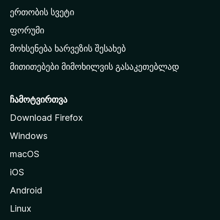
ა
ერთობის სვეტი
ვ
ა
ფორუმი
რ
მოხსენება ხარვეზის შესახებ
გ
მითითებები მიმოხილვის გასაკეთებლად
ვ
ე
რ
ჩამოტვირთვა
დ
Download Firefox
ზ
Windows
ე
გ
macOS
ა
iOS
დ
ა
Android
ს
Linux
ვ