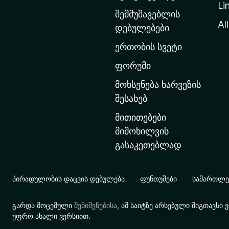
Li
თ
შემმუშავებლის
ა
All
დებულებები
ვ
ერთობის სვეტი
ა
რ
ფორუმი
გ
მოხსენება ხარვეზის
ვ
შესახებ
ე
მითითებები
რ
მიმოხილვის
დ
გასაკეთებლად
ზ
ე
გ
პირადულობის დაცვის დებულება
ფუნთუშები
სამართლებ
ა
დ
გარდა მოცემული
შენიშვნებისა
, ამ საიტზე არსებული შიგთავს
ა
უფრო ახალი ვერსიით.