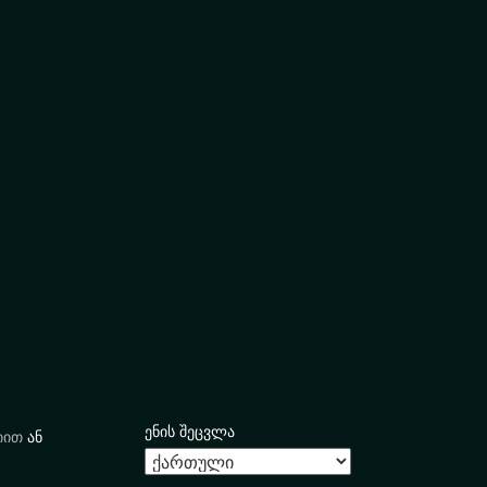
ენის შეცვლა
იით
ან