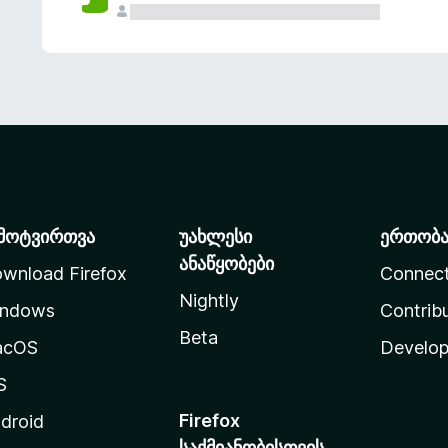
მოტვირთვა
უახლესი
ერთობ
ანაწყობები
wnload Firefox
Connec
Nightly
ndows
Contrib
Beta
acOS
Develop
S
Firefox
droid
საქმიანობისთვის