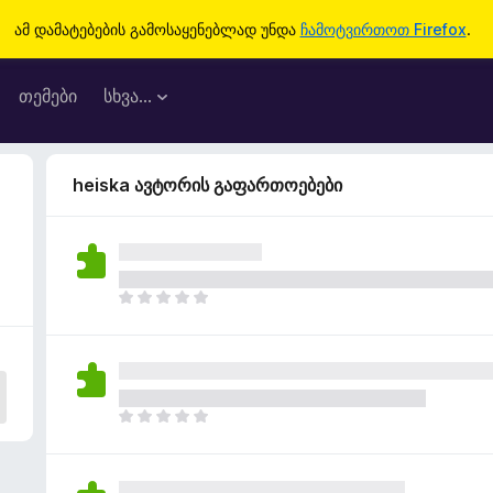
ამ დამატებების გამოსაყენებლად უნდა
ჩამოტვირთოთ Firefox
.
თემები
სხვა…
heiska ავტორის გაფართოებები
ჯ
ე
რ
ა
რ
შ
ჯ
ე
ე
ფ
რ
ა
ა