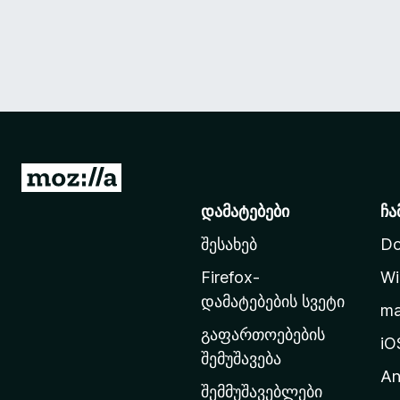
M
o
დამატებები
ჩა
z
შესახებ
Do
i
l
Firefox-
Wi
l
დამატებების სვეტი
m
a
გაფართოებების
-
iO
შემუშავება
ს
An
მ
შემმუშავებლები