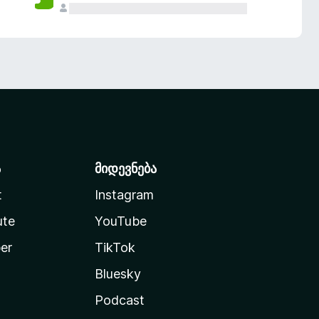
ა
მიდევნება
t
Instagram
ute
YouTube
er
TikTok
Bluesky
Podcast