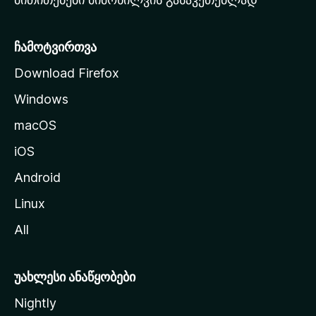
ვ
ე
რ
ჩამოტვირთვა
დ
Download Firefox
ზ
Windows
ე
გ
macOS
ა
iOS
დ
ა
Android
ს
Linux
ვ
All
ლ
ა
უახლესი ანაწყობები
Nightly