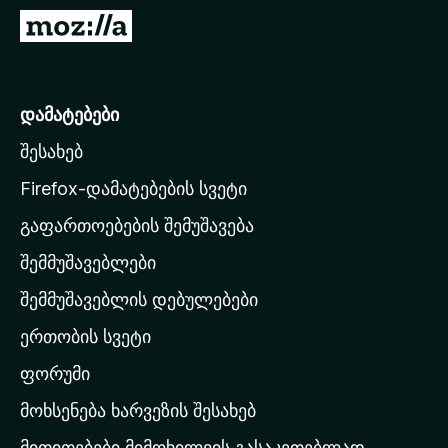
დ
M
ა
o
მ
z
ა
i
დამატებები
ტ
l
ე
შესახებ
l
ბ
a
ე
Firefox-დამატებების სვეტი
ბ
-
გაფართოებების შემუშავება
ი
ს
შემმუშავებლები
მ
თ
შემმუშავებლის დებულებები
ა
ერთობის სვეტი
ვ
ა
ფორუმი
რ
მოხსენება ხარვეზის შესახებ
გ
მითითებები მიმოხილვის გასაკეთებლად