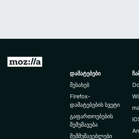
M
o
დამატებები
ჩა
z
შესახებ
Do
i
l
Firefox-
Wi
l
დამატებების სვეტი
m
a
გაფართოებების
-
iO
შემუშავება
ს
An
მ
შემმუშავებლები