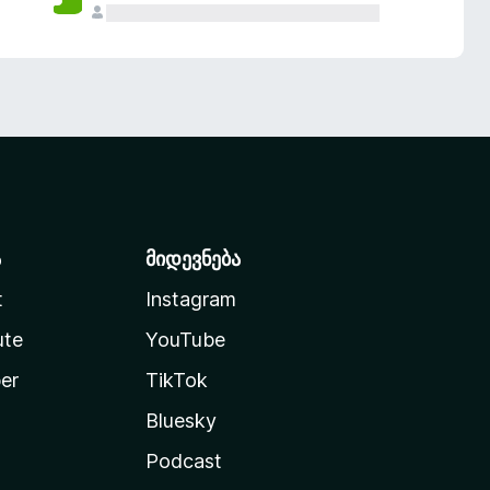
ა
მიდევნება
t
Instagram
ute
YouTube
er
TikTok
Bluesky
Podcast