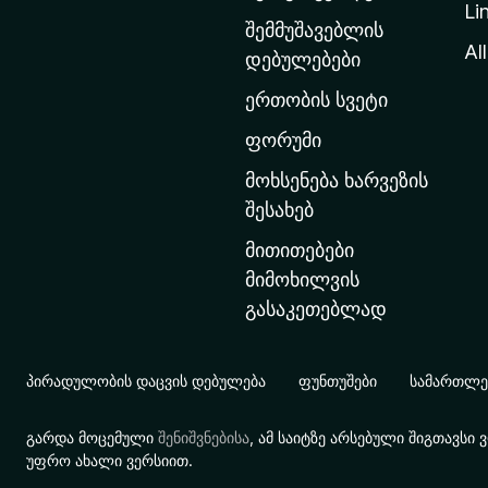
Li
თ
შემმუშავებლის
ა
All
დებულებები
ვ
ერთობის სვეტი
ა
რ
ფორუმი
გ
მოხსენება ხარვეზის
ვ
შესახებ
ე
მითითებები
რ
მიმოხილვის
დ
გასაკეთებლად
ზ
ე
გ
პირადულობის დაცვის დებულება
ფუნთუშები
სამართლებ
ა
დ
გარდა მოცემული
შენიშვნებისა
, ამ საიტზე არსებული შიგთავს
ა
უფრო ახალი ვერსიით.