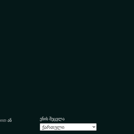
ენის შეცვლა
იით
ან