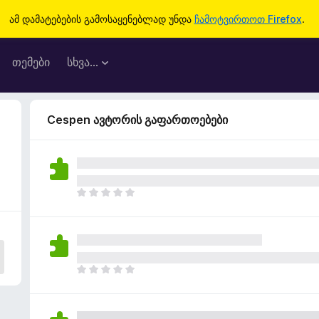
ამ დამატებების გამოსაყენებლად უნდა
ჩამოტვირთოთ Firefox
.
თემები
სხვა…
Cespen ავტორის გაფართოებები
ჯ
ე
რ
ა
რ
შ
ჯ
ე
ე
ფ
რ
ა
ა