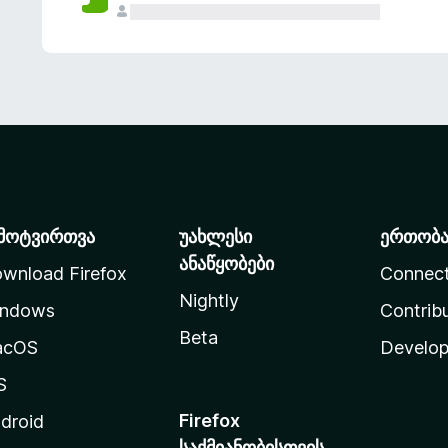
მოტვირთვა
უახლესი
ერთობ
ანაწყობები
wnload Firefox
Connec
Nightly
ndows
Contrib
Beta
acOS
Develop
S
Firefox
droid
საქმიანობისთვის