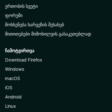
ა
ერთობის სვეტი
ვ
ა
ფორუმი
რ
მოხსენება ხარვეზის შესახებ
გ
მითითებები მიმოხილვის გასაკეთებლად
ვ
ე
რ
ჩამოტვირთვა
დ
Download Firefox
ზ
Windows
ე
გ
macOS
ა
iOS
დ
ა
Android
ს
Linux
ვ