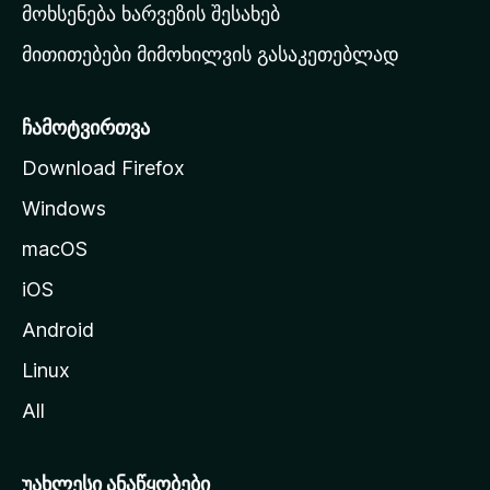
რ
მოხსენება ხარვეზის შესახებ
გ
მითითებები მიმოხილვის გასაკეთებლად
ვ
ე
რ
ჩამოტვირთვა
დ
Download Firefox
ზ
Windows
ე
გ
macOS
ა
iOS
დ
ა
Android
ს
Linux
ვ
All
ლ
ა
უახლესი ანაწყობები