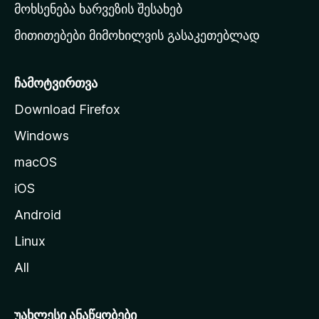
რ
მოხსენება ხარვეზის შესახებ
გ
მითითებები მიმოხილვის გასაკეთებლად
ვ
ე
რ
ჩამოტვირთვა
დ
Download Firefox
ზ
Windows
ე
გ
macOS
ა
iOS
დ
ა
Android
ს
Linux
ვ
All
ლ
ა
უახლესი ანაწყობები