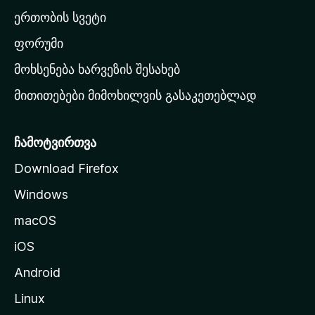
ა
ერთობის სვეტი
ვ
ა
ფორუმი
რ
მოხსენება ხარვეზის შესახებ
გ
მითითებები მიმოხილვის გასაკეთებლად
ვ
ე
რ
ჩამოტვირთვა
დ
Download Firefox
ზ
Windows
ე
გ
macOS
ა
iOS
დ
ა
Android
ს
Linux
ვ