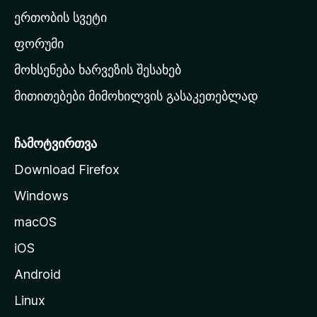
ა
ერთობის სვეტი
ვ
ა
ფორუმი
რ
მოხსენება ხარვეზის შესახებ
გ
მითითებები მიმოხილვის გასაკეთებლად
ვ
ე
რ
ჩამოტვირთვა
დ
Download Firefox
ზ
Windows
ე
გ
macOS
ა
iOS
დ
ა
Android
ს
Linux
ვ