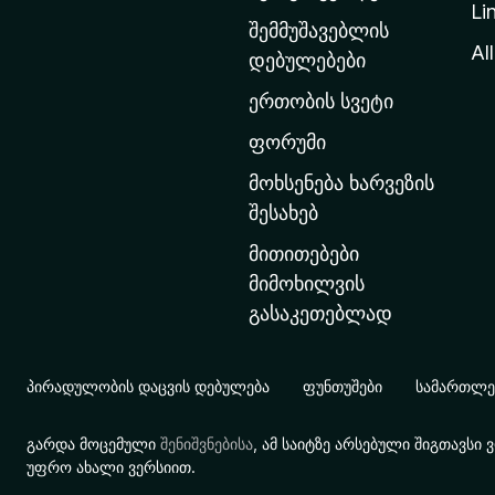
Li
თ
შემმუშავებლის
ა
All
დებულებები
ვ
ერთობის სვეტი
ა
რ
ფორუმი
გ
მოხსენება ხარვეზის
ვ
შესახებ
ე
მითითებები
რ
მიმოხილვის
დ
გასაკეთებლად
ზ
ე
გ
პირადულობის დაცვის დებულება
ფუნთუშები
სამართლებ
ა
დ
გარდა მოცემული
შენიშვნებისა
, ამ საიტზე არსებული შიგთავს
ა
უფრო ახალი ვერსიით.