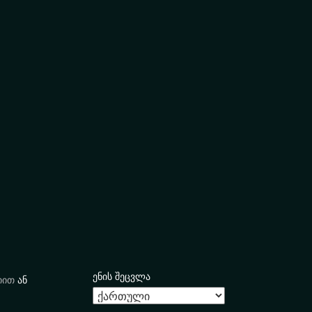
ენის შეცვლა
იით
ან