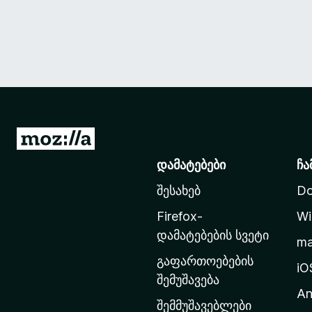
M
o
დამატებები
ჩა
z
შესახებ
Do
i
l
Firefox-
Wi
l
დამატებების სვეტი
m
a
გაფართოებების
-
iO
შემუშავება
ს
An
მ
შემმუშავებლები