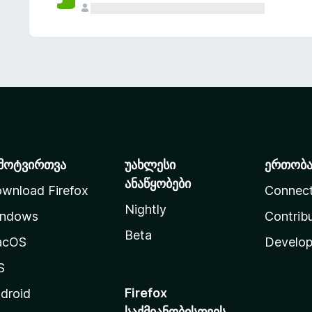
მოტვირთვა
უახლესი
ერთობ
ანაწყობები
wnload Firefox
Connec
Nightly
ndows
Contrib
Beta
acOS
Develop
S
Firefox
droid
საქმიანობისთვის