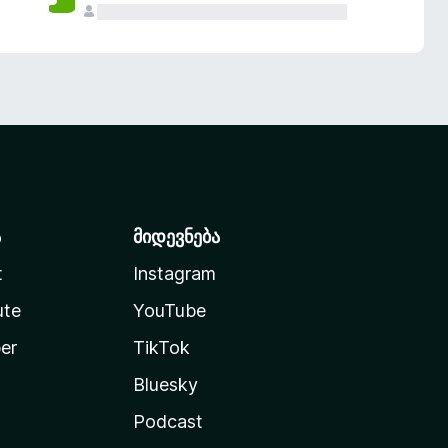
ა
მიდევნება
t
Instagram
ute
YouTube
er
TikTok
Bluesky
Podcast