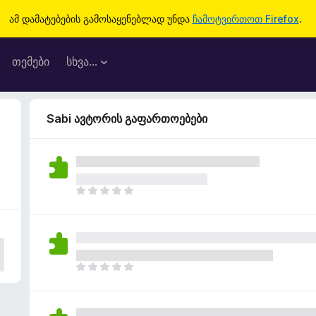
ამ დამატებების გამოსაყენებლად უნდა
ჩამოტვირთოთ Firefox
.
თემები
სხვა…
Sabi ავტორის გაფართოებები
ჯ
ე
რ
ა
რ
შ
ჯ
ე
ე
ფ
რ
ა
ა