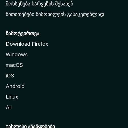
რ
მოხსენება ხარვეზის შესახებ
გ
მითითებები მიმოხილვის გასაკეთებლად
ვ
ე
რ
ჩამოტვირთვა
დ
Download Firefox
ზ
Windows
ე
გ
macOS
ა
iOS
დ
ა
Android
ს
Linux
ვ
All
ლ
ა
უახლესი ანაწყობები