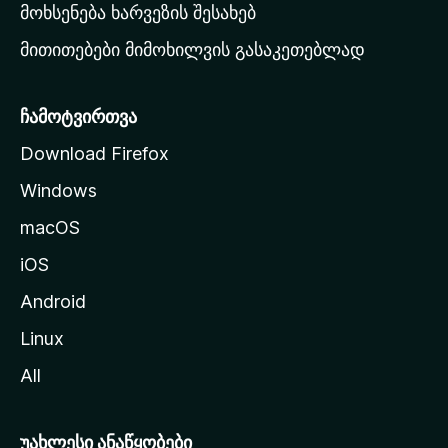
რ
მოხსენება ხარვეზის შესახებ
გ
მითითებები მიმოხილვის გასაკეთებლად
ვ
ე
რ
ჩამოტვირთვა
დ
Download Firefox
ზ
Windows
ე
გ
macOS
ა
iOS
დ
ა
Android
ს
Linux
ვ
All
ლ
ა
უახლესი ანაწყობები