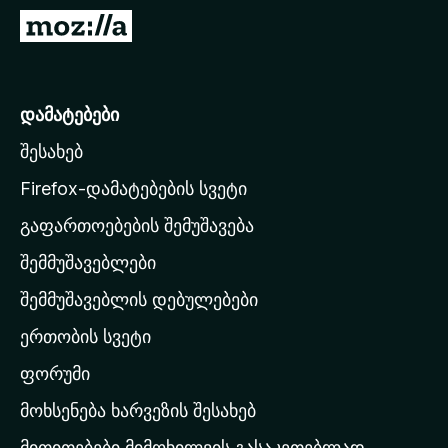
დ
M
ა
o
მ
z
ა
i
დამატებები
ტ
l
ე
შესახებ
l
ბ
a
ე
Firefox-დამატებების სვეტი
ბ
-
გაფართოებების შემუშავება
ი
ს
შემმუშავებლები
მ
თ
შემმუშავებლის დებულებები
ა
ერთობის სვეტი
ვ
ა
ფორუმი
რ
მოხსენება ხარვეზის შესახებ
გ
მითითებები მიმოხილვის გასაკეთებლად