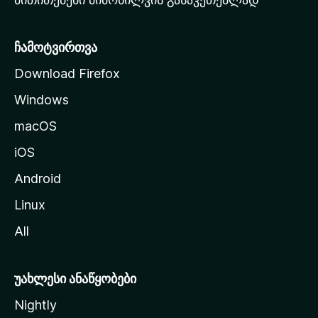
ვ
ე
რ
ჩამოტვირთვა
დ
Download Firefox
ზ
Windows
ე
გ
macOS
ა
iOS
დ
ა
Android
ს
Linux
ვ
All
ლ
ა
უახლესი ანაწყობები
Nightly