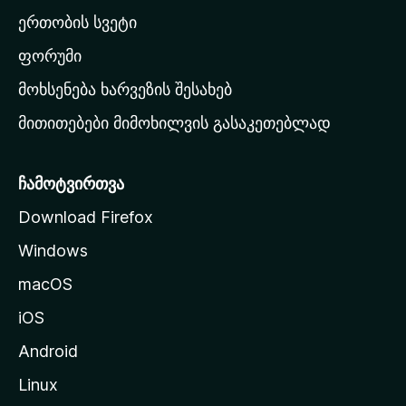
ა
ერთობის სვეტი
ვ
ა
ფორუმი
რ
მოხსენება ხარვეზის შესახებ
გ
მითითებები მიმოხილვის გასაკეთებლად
ვ
ე
რ
ჩამოტვირთვა
დ
Download Firefox
ზ
Windows
ე
გ
macOS
ა
iOS
დ
ა
Android
ს
Linux
ვ