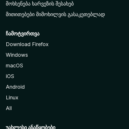
რ
მოხსენება ხარვეზის შესახებ
გ
მითითებები მიმოხილვის გასაკეთებლად
ვ
ე
რ
ჩამოტვირთვა
დ
Download Firefox
ზ
Windows
ე
გ
macOS
ა
iOS
დ
ა
Android
ს
Linux
ვ
All
ლ
ა
უახლესი ანაწყობები