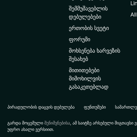
Li
თ
შემმუშავებლის
ა
All
დებულებები
ვ
ერთობის სვეტი
ა
რ
ფორუმი
გ
მოხსენება ხარვეზის
ვ
შესახებ
ე
მითითებები
რ
მიმოხილვის
დ
გასაკეთებლად
ზ
ე
გ
პირადულობის დაცვის დებულება
ფუნთუშები
სამართლებ
ა
დ
გარდა მოცემული
შენიშვნებისა
, ამ საიტზე არსებული შიგთავს
ა
უფრო ახალი ვერსიით.