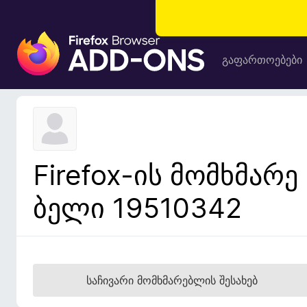
F
i
გაფართოებები
r
e
f
o
x
-
Firefox-ის მომხმარე
ბ
რ
ბელი 19510342
ა
უ
ზ
ე
რ
საჩივარი მომხმარებლის შესახებ
ი
ს