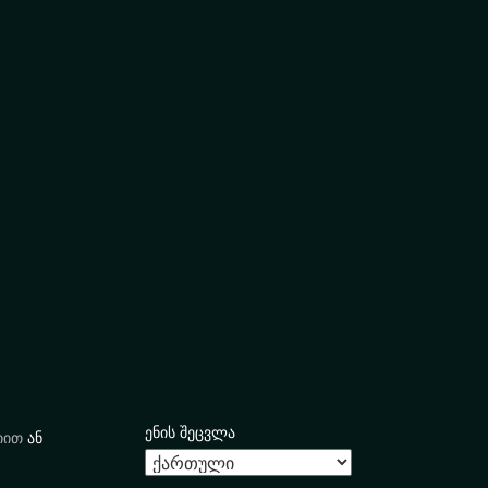
ენის შეცვლა
იით
ან