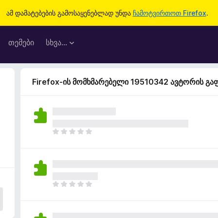
ამ დამატებების გამოსაყენებლად უნდა
ჩამოტვირთოთ Firefox
.
თემები
სხვა…
Firefox-ის მომხმარებელი 19510342 ავტორის გ
ჯ
ე
რ
ა
რ
შ
ჯ
ე
ე
ფ
რ
ა
ა