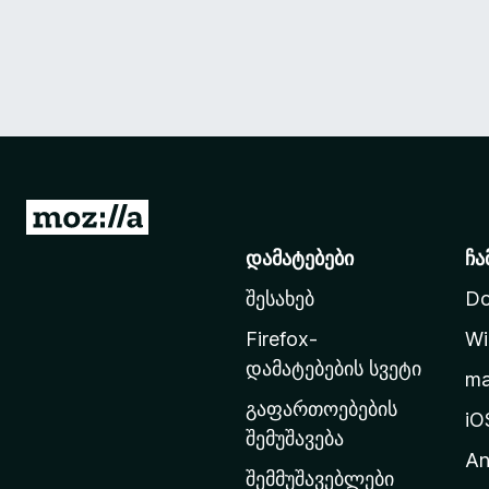
M
o
დამატებები
ჩა
z
შესახებ
Do
i
l
Firefox-
Wi
l
დამატებების სვეტი
m
a
გაფართოებების
-
iO
შემუშავება
ს
An
მ
შემმუშავებლები