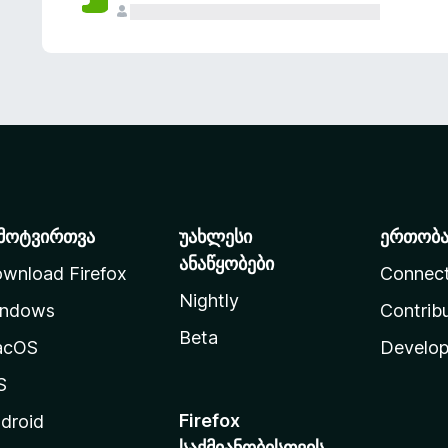
მოტვირთვა
უახლესი
ერთობ
ანაწყობები
wnload Firefox
Connec
Nightly
ndows
Contrib
Beta
acOS
Develop
S
Firefox
droid
საქმიანობისთვის