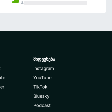
ა
მიდევნება
t
Instagram
ute
YouTube
er
TikTok
Bluesky
Podcast