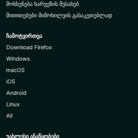
რ
მოხსენება ხარვეზის შესახებ
გ
მითითებები მიმოხილვის გასაკეთებლად
ვ
ე
რ
ჩამოტვირთვა
დ
Download Firefox
ზ
Windows
ე
გ
macOS
ა
iOS
დ
ა
Android
ს
Linux
ვ
All
ლ
ა
უახლესი ანაწყობები