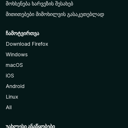
რ
მოხსენება ხარვეზის შესახებ
გ
მითითებები მიმოხილვის გასაკეთებლად
ვ
ე
რ
ჩამოტვირთვა
დ
Download Firefox
ზ
Windows
ე
გ
macOS
ა
iOS
დ
ა
Android
ს
Linux
ვ
All
ლ
ა
უახლესი ანაწყობები