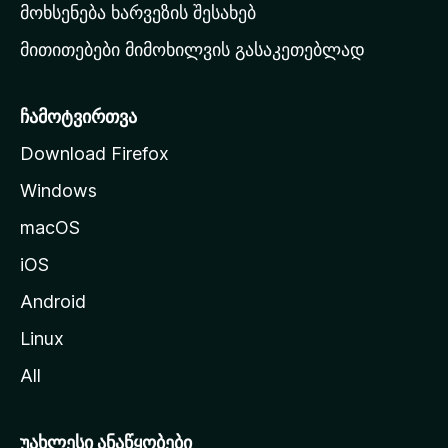
რ
მოხსენება ხარვეზის შესახებ
გ
მითითებები მიმოხილვის გასაკეთებლად
ვ
ე
რ
ჩამოტვირთვა
დ
Download Firefox
ზ
Windows
ე
გ
macOS
ა
iOS
დ
ა
Android
ს
Linux
ვ
All
ლ
ა
უახლესი ანაწყობები