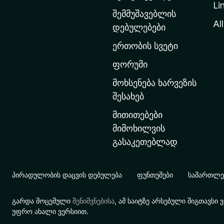
Li
თ
შემმუშავებლის
ა
All
დებულებები
ვ
ერთობის სვეტი
ა
რ
ფორუმი
გ
მოხსენება ხარვეზის
ვ
შესახებ
ე
მითითებები
რ
მიმოხილვის
დ
გასაკეთებლად
ზ
ე
გ
პირადულობის დაცვის დებულება
ფუნთუშები
სამართლებ
ა
დ
გარდა მოცემული
შენიშვნებისა
, ამ საიტზე არსებული შიგთავს
ა
უფრო ახალი ვერსიით.