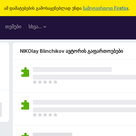
ამ დამატებების გამოსაყენებლად უნდა
ჩამოტვირთოთ Firefox
.
თემები
სხვა…
NIKOlay Blinchikov ავტორის გაფართოებები
ჯ
ე
რ
ა
რ
შ
ჯ
ე
ე
ფ
რ
ა
ა