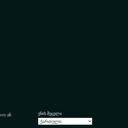
ენის შეცვლა
იით
ან