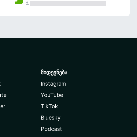
ა
მიდევნება
t
Instagram
ute
YouTube
er
TikTok
Bluesky
Podcast