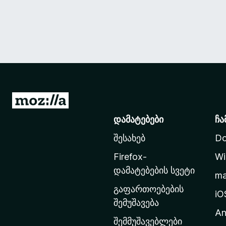
M
o
დამატებები
ჩა
z
შესახებ
Do
i
l
Firefox-
Wi
l
დამატებების სვეტი
m
a
გაფართოებების
-
iO
შემუშავება
ს
An
მ
შემმუშავებლები