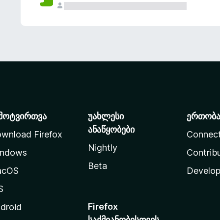
მოტვირთვა
უახლესი
ერთობ
ანაწყობები
wnload Firefox
Connec
Nightly
ndows
Contrib
Beta
acOS
Develop
S
Firefox
droid
საქმიანობისთვის