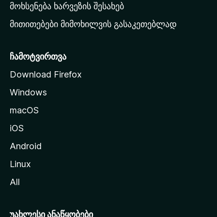
რ
მოხსენება ხარვეზის შესახებ
გ
მითითებები მიმოხილვის გასაკეთებლად
ვ
ე
რ
ჩამოტვირთვა
დ
Download Firefox
ზ
Windows
ე
გ
macOS
ა
iOS
დ
ა
Android
ს
Linux
ვ
All
ლ
ა
უახლესი ანაწყობები