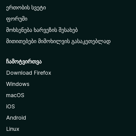
ა
ერთობის სვეტი
ვ
ა
ფორუმი
რ
მოხსენება ხარვეზის შესახებ
გ
მითითებები მიმოხილვის გასაკეთებლად
ვ
ე
რ
ჩამოტვირთვა
დ
Download Firefox
ზ
Windows
ე
გ
macOS
ა
iOS
დ
ა
Android
ს
Linux
ვ