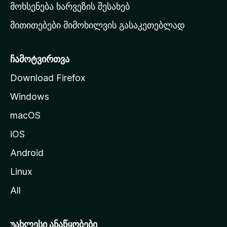
რ
მოხსენება ხარვეზის შესახებ
გ
მითითებები მიმოხილვის გასაკეთებლად
ვ
ე
რ
ჩამოტვირთვა
დ
Download Firefox
ზ
Windows
ე
გ
macOS
ა
iOS
დ
ა
Android
ს
Linux
ვ
All
ლ
ა
უახლესი ანაწყობები